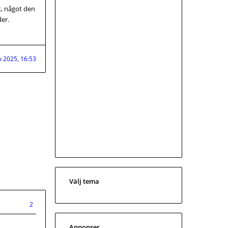
k, något den
der.
b 2025, 16:53
Välj tema
2
Annonser