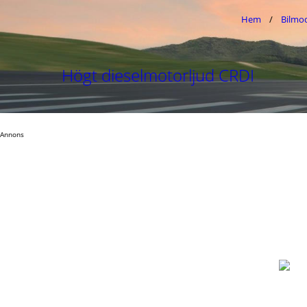
Hem
Bilmod
Högt dieselmotorljud CRDI
Annons