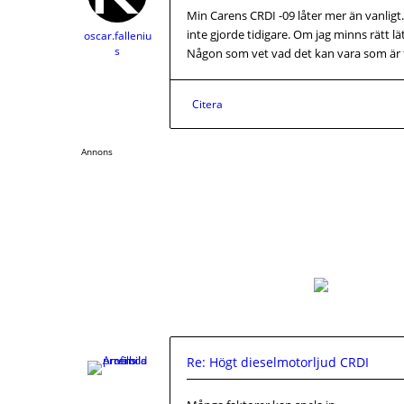
Min Carens CRDI -09 låter mer än vanlig
inte gjorde tidigare. Om jag minns rätt 
oscar.falleniu
s
Någon som vet vad det kan vara som är 
Citera
Annons
Re: Högt dieselmotorljud CRDI