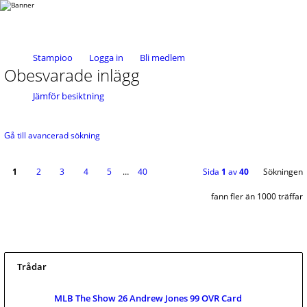
Stampioo
Logga in
Bli medlem
Obesvarade inlägg
Jämför besiktning
Gå till avancerad sökning
1
2
3
4
5
…
40
Sida
1
av
40
Sökningen
fann fler än 1000 träffar
Trådar
MLB The Show 26 Andrew Jones 99 OVR Card