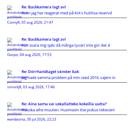
Re: Backkamera lagt av!
Även jag har reagerat med på KIA's hutlösa reservd
ConnyK
,
05 aug 2026, 21:47
Re: Backkamera lagt av!
Kan svara mig själv då många tyvärr inte gör det d
Gaspo
,
04 aug 2026, 17:53
Re: Dörrhandtaget vänster bak
Jag hade samma problem på min ceed 2010, vajern in
simonlj8
,
03 aug 2026, 17:46
Re: Aina sama vai uskallatteko kokeilla uutta?
Hauska aihe muuten. Huomasin itse joskus tekeväni
wandaorta
,
30 jul 2026, 22:23