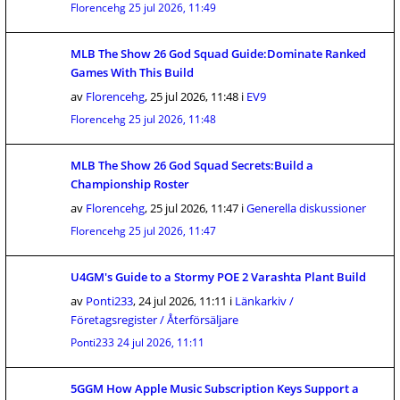
Florencehg
25 jul 2026, 11:49
MLB The Show 26 God Squad Guide:Dominate Ranked
Games With This Build
av
Florencehg
,
25 jul 2026, 11:48
i
EV9
Florencehg
25 jul 2026, 11:48
MLB The Show 26 God Squad Secrets:Build a
Championship Roster
av
Florencehg
,
25 jul 2026, 11:47
i
Generella diskussioner
Florencehg
25 jul 2026, 11:47
U4GM's Guide to a Stormy POE 2 Varashta Plant Build
av
Ponti233
,
24 jul 2026, 11:11
i
Länkarkiv /
Företagsregister / Återförsäljare
Ponti233
24 jul 2026, 11:11
5GGM How Apple Music Subscription Keys Support a