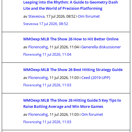
Leaping into the Rhythm: A Guide to Geometry Dash
Lite and the World of Precision Platforming
av
Steveova
,
17 jul 2026, 08:52
i
Om forumet
Steveova
17 jul 2026, 08:52
MMOexp:MLB The Show 26 How to Hit Better Online
av
Florencehg
,
11 jul 2026, 11:04
i
Generella diskussioner
Florencehg
11 jul 2026, 11:04
MMOexp:MLB The Show 26 Best Hitting Strategy Guide
av
Florencehg
,
11 jul 2026, 11:03
i
Ceed (2019-UPP)
Florencehg
11 jul 2026, 11:03
MMOexp:MLB The Show 26 Hitting Guide:5 Key Tips to
Raise Batting Average and Win More Games
av
Florencehg
,
11 jul 2026, 11:03
i
Om forumet
Florencehg
11 jul 2026, 11:03