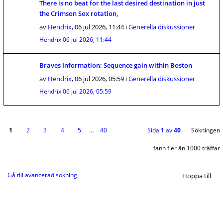
There is no beat for the last desired destination in just
the Crimson Sox rotation,
av
Hendrix
,
06 jul 2026, 11:44
i
Generella diskussioner
Hendrix
06 jul 2026, 11:44
Braves Information: Sequence gain within Boston
av
Hendrix
,
06 jul 2026, 05:59
i
Generella diskussioner
Hendrix
06 jul 2026, 05:59
1
2
3
4
5
…
40
Sida
1
av
40
Sökningen
fann fler än 1000 träffar
Gå till avancerad sökning
Hoppa till