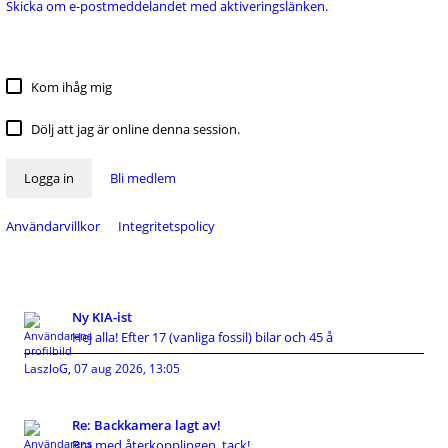
Skicka om e-postmeddelandet med aktiveringslänken.
Kom ihåg mig
Dölj att jag är online denna session.
Logga in
Bli medlem
Användarvillkor
Integritetspolicy
Ny KIA-ist
Hej alla! Efter 17 (vanliga fossil) bilar och 45 å
LaszloG
,
07 aug 2026, 13:05
Re: Backkamera lagt av!
Bra med återkopplingen, tack!