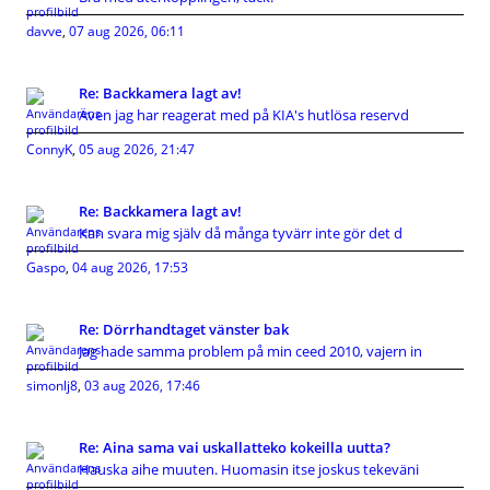
davve
,
07 aug 2026, 06:11
Re: Backkamera lagt av!
Även jag har reagerat med på KIA's hutlösa reservd
ConnyK
,
05 aug 2026, 21:47
Re: Backkamera lagt av!
Kan svara mig själv då många tyvärr inte gör det d
Gaspo
,
04 aug 2026, 17:53
Re: Dörrhandtaget vänster bak
Jag hade samma problem på min ceed 2010, vajern in
simonlj8
,
03 aug 2026, 17:46
Re: Aina sama vai uskallatteko kokeilla uutta?
Hauska aihe muuten. Huomasin itse joskus tekeväni