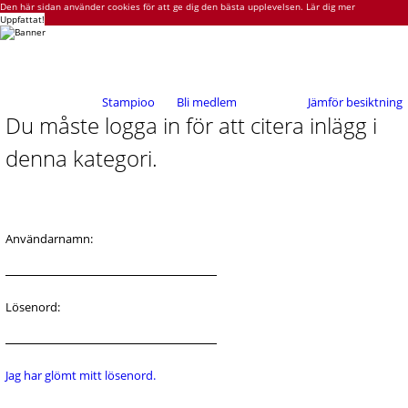
Den här sidan använder cookies för att ge dig den bästa upplevelsen.
Lär dig mer
Uppfattat!
Stampioo
Bli medlem
Jämför besiktning
Du måste logga in för att citera inlägg i
denna kategori.
Användarnamn:
Lösenord:
Jag har glömt mitt lösenord.