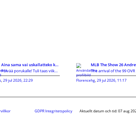
Aina sama vai uskallatteko kokeilla uutta?
Päivää porukalle! Tuli taas viikonloppuna vastaan
s
,
29 jul 2026, 22:29
Florencehg
,
29 jul 2026, 11:17
villkor
GDPR Integritetspolicy
Aktuellt datum och tid: 07 aug 20