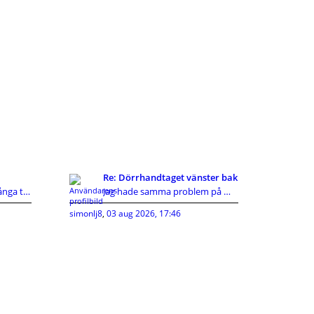
Re: Dörrhandtaget vänster bak
Kan svara mig själv då många tyvärr inte gör det d
Jag hade samma problem på min ceed 2010, vajern in
simonlj8
,
03 aug 2026, 17:46