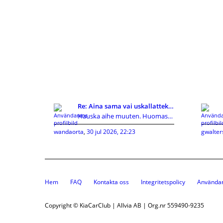
Re: Aina sama vai uskallatteko kokeilla uutta?
Hauska aihe muuten. Huomasin itse joskus tekeväni
wandaorta
,
30 jul 2026, 22:23
gwalter
Hem
FAQ
Kontakta oss
Integritetspolicy
Användar
Copyright © KiaCarClub | Allvia AB | Org.nr 559490-9235