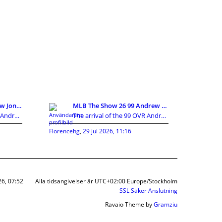
MLB The Show 26 Andrew Jones 99 OVR Card Guide:Att
MLB The Show 26 99 Andrew Jones Breakdown:The Ulti
The arrival of the 99 OVR Andrew Jones card has cr
The arrival of the 99 OVR Andrew Jones card has cr
Florencehg
,
29 jul 2026, 11:16
26, 07:52
Alla tidsangivelser är UTC+02:00 Europe/Stockholm
SSL Säker Anslutning
Ravaio Theme by
Gramziu