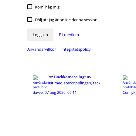
Kom ihåg mig
Dölj att jag är online denna session.
Logga in
Bli medlem
Användarvillkor
Integritetspolicy
Re: Backkamera lagt av!
Bra med återkopplingen, tack!
davve
,
07 aug 2026, 06:11
ConnyK