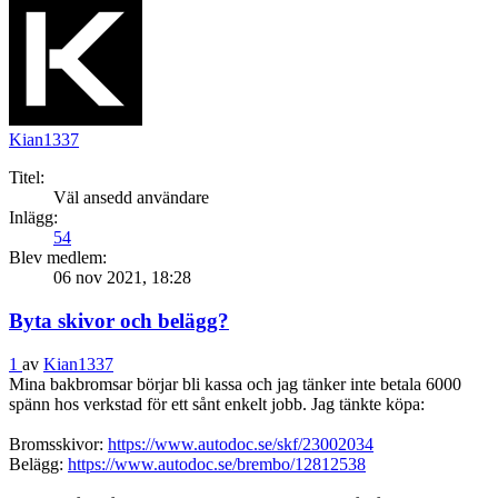
Kian1337
Titel:
Väl ansedd användare
Inlägg:
54
Blev medlem:
06 nov 2021, 18:28
Byta skivor och belägg?
1
av
Kian1337
Mina bakbromsar börjar bli kassa och jag tänker inte betala 6000
spänn hos verkstad för ett sånt enkelt jobb. Jag tänkte köpa:
Bromsskivor:
https://www.autodoc.se/skf/23002034
Belägg:
https://www.autodoc.se/brembo/12812538