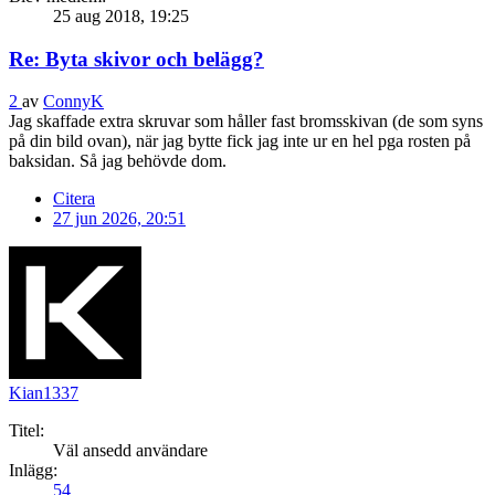
25 aug 2018, 19:25
Re: Byta skivor och belägg?
2
av
ConnyK
Jag skaffade extra skruvar som håller fast bromsskivan (de som syns
på din bild ovan), när jag bytte fick jag inte ur en hel pga rosten på
baksidan. Så jag behövde dom.
Citera
27 jun 2026, 20:51
Kian1337
Titel:
Väl ansedd användare
Inlägg:
54