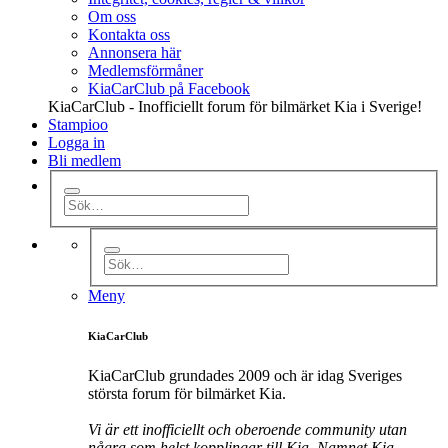
Om oss
Kontakta oss
Annonsera här
Medlemsförmåner
KiaCarClub på Facebook
KiaCarClub - Inofficiellt forum för bilmärket Kia i Sverige!
Stampioo
Logga in
Bli medlem
Meny
KiaCarClub
KiaCarClub grundades 2009 och är idag Sveriges
största forum för bilmärket Kia.
Vi är ett inofficiellt och oberoende community utan
några som helst kopplingar till Kia. Namnet Kia