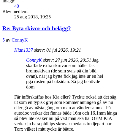
Inlägg:
40
Blev medlem:
25 aug 2018, 19:25
Re: Byta skivor och belägg?
5
av
ConnyK
Kian1337
skrev:
01 jul 2026, 19:21
ConnyK
skrev:
27 jun 2026, 20:51
Jag
skaffade extra skruvar som håller fast
bromsskivan (de som syns på din bild
ovan), när jag bytte fick jag inte ur en hel
pga rosten på baksidan. Så jag behövde
dom.
Får införskaffas hos Kia eller? Tyckte också att det såg
ut som en typisk grej som kommer antingen gå av nu
eller gå av nästa gång om man använder samma. På
autodoc verkar det finnas både 16m och 16.1mm långa
så blev lite osäker nu på vad man ska ha. OEM KIA
verkar ju bara phillips skruvar medans tredjepart har
Torx vilket i mitt tycke är bättre.