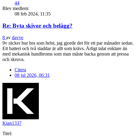
44
Blev medlem:
08 feb 2024, 11:35
Re: Byta skivor och belägg?
8
av
davve
9v räcker hur bra som helst, jag gjorde det för ett par månader sedan.
Ett batteri och två sladdar är allt som krävs. Ärligt talat enklare än
med mekanisk handbroms som man måste backa genom att pressa
och skruva.
Citera
08 jul 2026, 06:31
Kian1337
Titel: