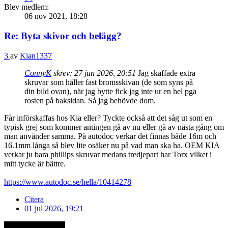
Blev medlem:
06 nov 2021, 18:28
Re: Byta skivor och belägg?
3
av
Kian1337
ConnyK
skrev:
27 jun 2026, 20:51
Jag skaffade extra
skruvar som håller fast bromsskivan (de som syns på
din bild ovan), när jag bytte fick jag inte ur en hel pga
rosten på baksidan. Så jag behövde dom.
Får införskaffas hos Kia eller? Tyckte också att det såg ut som en
typisk grej som kommer antingen gå av nu eller gå av nästa gång om
man använder samma. På autodoc verkar det finnas både 16m och
16.1mm långa så blev lite osäker nu på vad man ska ha. OEM KIA
verkar ju bara phillips skruvar medans tredjepart har Torx vilket i
mitt tycke är bättre.
https://www.autodoc.se/hella/10414278
Citera
01 jul 2026, 19:21