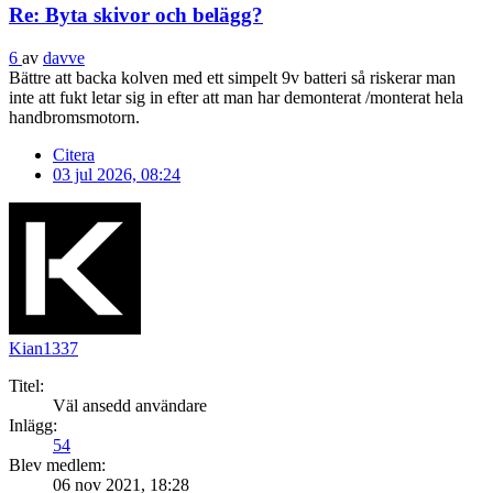
Re: Byta skivor och belägg?
6
av
davve
Bättre att backa kolven med ett simpelt 9v batteri så riskerar man
inte att fukt letar sig in efter att man har demonterat /monterat hela
handbromsmotorn.
Citera
03 jul 2026, 08:24
Kian1337
Titel:
Väl ansedd användare
Inlägg:
54
Blev medlem:
06 nov 2021, 18:28