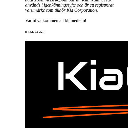
används i igenkänningssyfte och är ett registrerat
varumärke som tillhör Kia Corporation.
Varmt välkommen att bli medlem!
Klubbdekaler