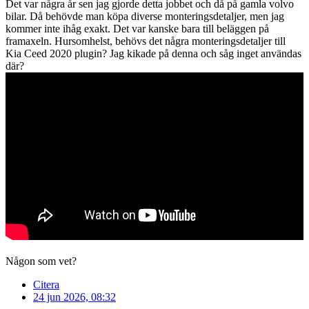
Det var några år sen jag gjorde detta jobbet och då på gamla volvo
bilar. Då behövde man köpa diverse monteringsdetaljer, men jag
kommer inte ihåg exakt. Det var kanske bara till beläggen på
framaxeln. Hursomhelst, behövs det några monteringsdetaljer till
Kia Ceed 2020 plugin? Jag kikade på denna och såg inget användas
där?
Någon som vet?
Citera
24 jun 2026, 08:32