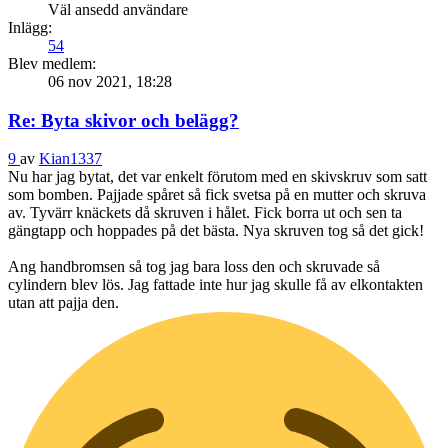
Väl ansedd användare
Inlägg:
54
Blev medlem:
06 nov 2021, 18:28
Re: Byta skivor och belägg?
9
av
Kian1337
Nu har jag bytat, det var enkelt förutom med en skivskruv som satt
som bomben. Pajjade spåret så fick svetsa på en mutter och skruva
av. Tyvärr knäckets då skruven i hålet. Fick borra ut och sen ta
gängtapp och hoppades på det bästa. Nya skruven tog så det gick!
Ang handbromsen så tog jag bara loss den och skruvade så
cylindern blev lös. Jag fattade inte hur jag skulle få av elkontakten
utan att pajja den.