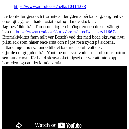
https://www.autodoc.se/hella/10414278
De borde fungera och tror inte att längden är så känslig, original var
onödigt låga och hade rostat kraftigt där de stack ut.
Jag beställde från Trodo och tog en i mängden och de ser väldigt
lika ut,
https://www.trodo.se/skruv-bromslamell- ... ake-11667k
Bromskivkittet fram (allt var Bosch) vad det med både skruvar, nytt
plåtbläck som håller backarna och något rostskydd på sidorna,
hittade inge motsvarande till det bak men skull valt det.
Gjorde enligt guide från Youtube och skruvade ur handbromsmotorn
sen kunde man för hand skruva oket, tipset där var att inte koppla
bort elen pga att det kunde strula.