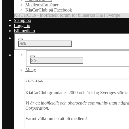
Medlemsförmåner
KiaCarClub på Facebook
KiaCarClub - Inofficiellt forum för bilmärket Kia i Sverige!
Stampioo
Logga in
Bli medlem
Meny
KiaCarClub
KiaCarClub grundades 2009 och är idag Sveriges största 
Vi är ett inofficiellt och oberoende community utan någr
Corporation.
Varmt välkommen att bli medlem!