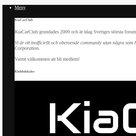
Meny
KiaCarClub
KiaCarClub grundades 2009 och är idag Sveriges största forum 
Vi är ett inofficiellt och oberoende community utan några som h
Corporation.
Varmt välkommen att bli medlem!
Klubbdekaler