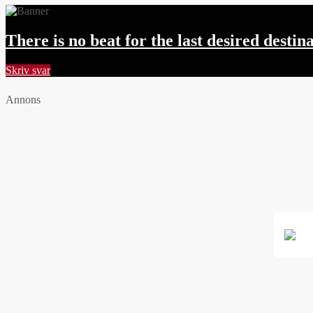
There is no beat for the last desired destin
Skriv svar
Annons