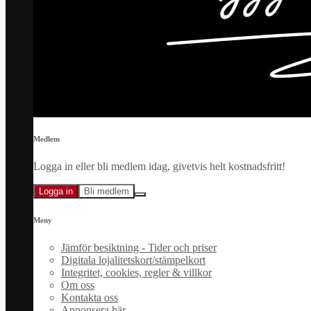
Medlem
Logga in eller bli medlem idag, givetvis helt kostnadsfritt!
Logga in
Bli medlem
Meny
Jämför besiktning - Tider och priser
Digitala lojalitetskort/stämpelkort
Integritet, cookies, regler & villkor
Om oss
Kontakta oss
Annonsera här