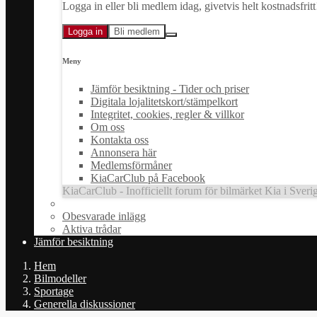
Logga in eller bli medlem idag, givetvis helt kostnadsfritt
Logga in
Bli medlem
Meny
Jämför besiktning - Tider och priser
Digitala lojalitetskort/stämpelkort
Integritet, cookies, regler & villkor
Om oss
Kontakta oss
Annonsera här
Medlemsförmåner
KiaCarClub på Facebook
KiaCarClub - Inofficiellt forum för bilmärket Kia i Sveri
Obesvarade inlägg
Aktiva trådar
Jämför besiktning
Hem
Bilmodeller
Sportage
Generella diskussioner