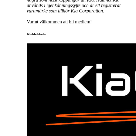
används i igenkänningssyfte och är ett registrerat
varumärke som tillhör Kia Corporation.
Varmt välkommen att bli medlem!
Klubbdekaler