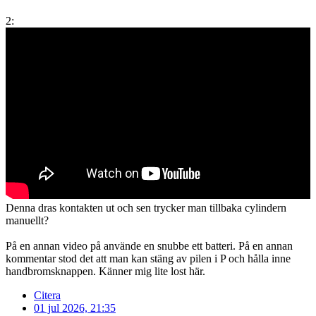
2:
Denna dras kontakten ut och sen trycker man tillbaka cylindern
manuellt?
På en annan video på använde en snubbe ett batteri. På en annan
kommentar stod det att man kan stäng av pilen i P och hålla inne
handbromsknappen. Känner mig lite lost här.
Citera
01 jul 2026, 21:35