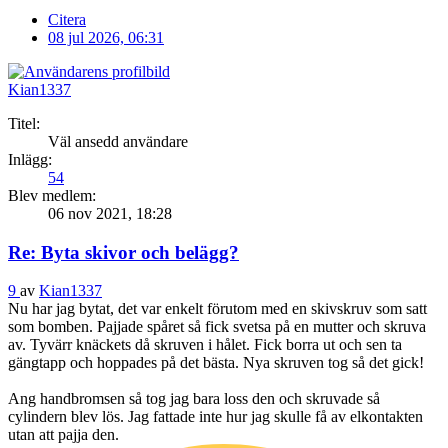
Citera
08 jul 2026, 06:31
Kian1337
Titel:
Väl ansedd användare
Inlägg:
54
Blev medlem:
06 nov 2021, 18:28
Re: Byta skivor och belägg?
9
av
Kian1337
Nu har jag bytat, det var enkelt förutom med en skivskruv som satt
som bomben. Pajjade spåret så fick svetsa på en mutter och skruva
av. Tyvärr knäckets då skruven i hålet. Fick borra ut och sen ta
gängtapp och hoppades på det bästa. Nya skruven tog så det gick!
Ang handbromsen så tog jag bara loss den och skruvade så
cylindern blev lös. Jag fattade inte hur jag skulle få av elkontakten
utan att pajja den.