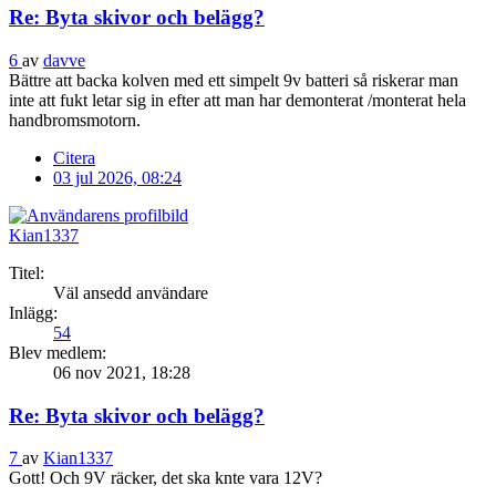
Re: Byta skivor och belägg?
6
av
davve
Bättre att backa kolven med ett simpelt 9v batteri så riskerar man
inte att fukt letar sig in efter att man har demonterat /monterat hela
handbromsmotorn.
Citera
03 jul 2026, 08:24
Kian1337
Titel:
Väl ansedd användare
Inlägg:
54
Blev medlem:
06 nov 2021, 18:28
Re: Byta skivor och belägg?
7
av
Kian1337
Gott! Och 9V räcker, det ska knte vara 12V?