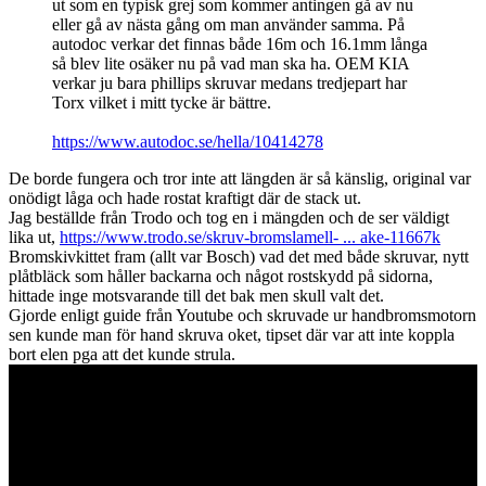
ut som en typisk grej som kommer antingen gå av nu
eller gå av nästa gång om man använder samma. På
autodoc verkar det finnas både 16m och 16.1mm långa
så blev lite osäker nu på vad man ska ha. OEM KIA
verkar ju bara phillips skruvar medans tredjepart har
Torx vilket i mitt tycke är bättre.
https://www.autodoc.se/hella/10414278
De borde fungera och tror inte att längden är så känslig, original var
onödigt låga och hade rostat kraftigt där de stack ut.
Jag beställde från Trodo och tog en i mängden och de ser väldigt
lika ut,
https://www.trodo.se/skruv-bromslamell- ... ake-11667k
Bromskivkittet fram (allt var Bosch) vad det med både skruvar, nytt
plåtbläck som håller backarna och något rostskydd på sidorna,
hittade inge motsvarande till det bak men skull valt det.
Gjorde enligt guide från Youtube och skruvade ur handbromsmotorn
sen kunde man för hand skruva oket, tipset där var att inte koppla
bort elen pga att det kunde strula.