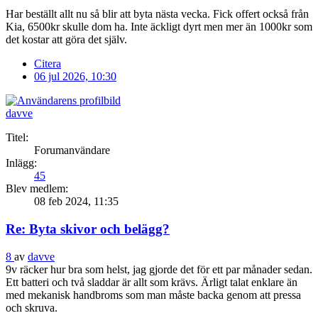
Har beställt allt nu så blir att byta nästa vecka. Fick offert också från
Kia, 6500kr skulle dom ha. Inte äckligt dyrt men mer än 1000kr som
det kostar att göra det själv.
Citera
06 jul 2026, 10:30
davve
Titel:
Forumanvändare
Inlägg:
45
Blev medlem:
08 feb 2024, 11:35
Re: Byta skivor och belägg?
8
av
davve
9v räcker hur bra som helst, jag gjorde det för ett par månader sedan.
Ett batteri och två sladdar är allt som krävs. Ärligt talat enklare än
med mekanisk handbroms som man måste backa genom att pressa
och skruva.