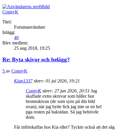
ConnyK
Titel:
Forumanvändare
Inlägg:
40
Blev medlem:
25 aug 2018, 19:25
Re: Byta skivor och belägg?
5
av
ConnyK
Kian1337
skrev:
01 jul 2026, 19:21
ConnyK
skrev:
27 jun 2026, 20:51
Jag
skaffade extra skruvar som håller fast
bromsskivan (de som syns på din bild
ovan), när jag bytte fick jag inte ur en hel
pga rosten på baksidan. Så jag behövde
dom.
Får införskaffas hos Kia eller? Tyckte också att det såg