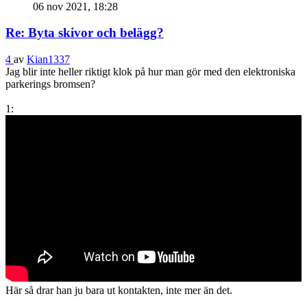
06 nov 2021, 18:28
Re: Byta skivor och belägg?
4
av
Kian1337
Jag blir inte heller riktigt klok på hur man gör med den elektroniska
parkerings bromsen?
1:
Här så drar han ju bara ut kontakten, inte mer än det.