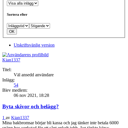
Sortera efter
Utskriftsvänlig version
Kian1337
Titel:
Väl ansedd användare
Inlägg:
54
Blev medlem:
06 nov 2021, 18:28
Byta skivor och belägg?
1
av
Kian1337
Mina bakbromsar börjar bli kassa och jag tänker inte betala 6000
spänn hos verkstad för ett sånt enkelt jobb. Jag tänkte köpa: