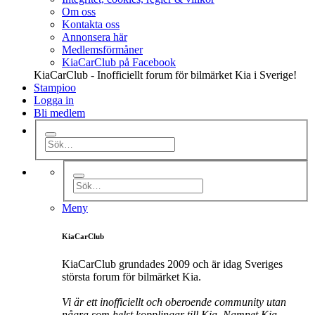
Om oss
Kontakta oss
Annonsera här
Medlemsförmåner
KiaCarClub på Facebook
KiaCarClub - Inofficiellt forum för bilmärket Kia i Sverige!
Stampioo
Logga in
Bli medlem
Meny
KiaCarClub
KiaCarClub grundades 2009 och är idag Sveriges
största forum för bilmärket Kia.
Vi är ett inofficiellt och oberoende community utan
några som helst kopplingar till Kia. Namnet Kia