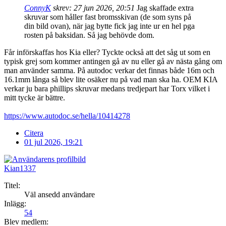
ConnyK
skrev:
27 jun 2026, 20:51
Jag skaffade extra
skruvar som håller fast bromsskivan (de som syns på
din bild ovan), när jag bytte fick jag inte ur en hel pga
rosten på baksidan. Så jag behövde dom.
Får införskaffas hos Kia eller? Tyckte också att det såg ut som en
typisk grej som kommer antingen gå av nu eller gå av nästa gång om
man använder samma. På autodoc verkar det finnas både 16m och
16.1mm långa så blev lite osäker nu på vad man ska ha. OEM KIA
verkar ju bara phillips skruvar medans tredjepart har Torx vilket i
mitt tycke är bättre.
https://www.autodoc.se/hella/10414278
Citera
01 jul 2026, 19:21
Kian1337
Titel:
Väl ansedd användare
Inlägg:
54
Blev medlem: