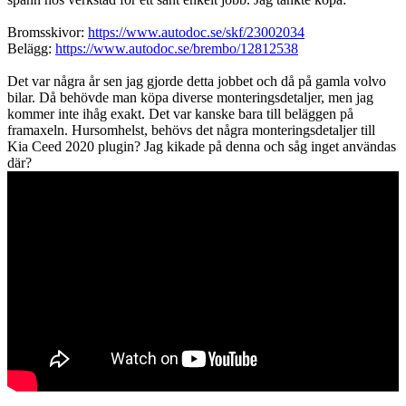
Bromsskivor:
https://www.autodoc.se/skf/23002034
Belägg:
https://www.autodoc.se/brembo/12812538
Det var några år sen jag gjorde detta jobbet och då på gamla volvo
bilar. Då behövde man köpa diverse monteringsdetaljer, men jag
kommer inte ihåg exakt. Det var kanske bara till beläggen på
framaxeln. Hursomhelst, behövs det några monteringsdetaljer till
Kia Ceed 2020 plugin? Jag kikade på denna och såg inget användas
där?