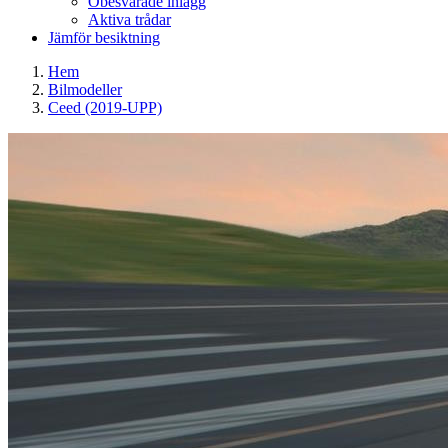
Obesvarade inlägg
Aktiva trådar
Jämför besiktning
Hem
Bilmodeller
Ceed (2019-UPP)