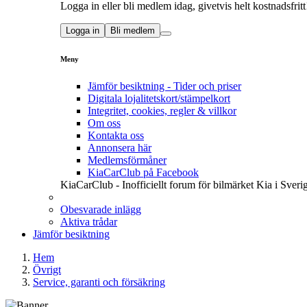
Logga in eller bli medlem idag, givetvis helt kostnadsfritt
Logga in
Bli medlem
Meny
Jämför besiktning - Tider och priser
Digitala lojalitetskort/stämpelkort
Integritet, cookies, regler & villkor
Om oss
Kontakta oss
Annonsera här
Medlemsförmåner
KiaCarClub på Facebook
KiaCarClub - Inofficiellt forum för bilmärket Kia i Sveri
Obesvarade inlägg
Aktiva trådar
Jämför besiktning
Hem
Övrigt
Service, garanti och försäkring