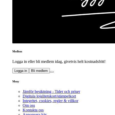
Medlem
Logga in eller bli medlem idag, givetvis helt kostnadsfritt!
Logga in
Bli medlem
Meny
Jämför besiktning - Tider och priser
Digitala lojalitetskort/stämpelkort
Integritet, cookies, regler & villkor
Om oss
Kontakta oss
Annonsera här