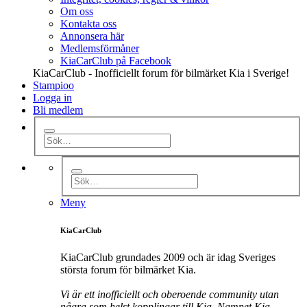
Om oss
Kontakta oss
Annonsera här
Medlemsförmåner
KiaCarClub på Facebook
KiaCarClub - Inofficiellt forum för bilmärket Kia i Sverige!
Stampioo
Logga in
Bli medlem
Meny
KiaCarClub
KiaCarClub grundades 2009 och är idag Sveriges
största forum för bilmärket Kia.
Vi är ett inofficiellt och oberoende community utan
några som helst kopplingar till Kia. Namnet Kia