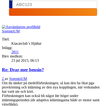
SorentoUM
Titel:
Kiacarclub´s Hjältar
Inlägg:
2811
Blev medlem:
23 jul 2015, 06:13
Re: Drar mer bensin?
2
av
SorentoUM
Om du tänker på medelförbrukningen, så kan den ha ökat pga
provkörning och inlärning av den nya kopplingen, när verkstaden
har varit ute och kört.
Förbrukningen kan också bli något lite högre under
inlärningsperioden (de adaptiva inlärningarna både av motor samt
växellåda).