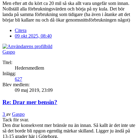
Men efter att du kört ca 20 mil så ska allt vara ungefär som innan.
Nollställ alla förbrukningsvärden och börja på ny kula. Det bör
landa på samma förbrukning som tidigare (ha även i åtanke att det
börjar bli kallare nu och då ökar genomsnittsförbrukningen något)
Citera
09 okt 2025, 08:40
Gaspo
Titel:
Hedersmedlem
Inlägg:
627
Blev medlem:
09 maj 2019, 23:09
Re: Drar mer bensin?
3
av
Gaspo
Tack för svar.
Den drar konsekvent mer bränsle nu än innan. Så kallt är det inte ute
så det borde bli npgon egentlig märkar skilland. Ligger ju ändå på
13-15 grader här i Göteborg.