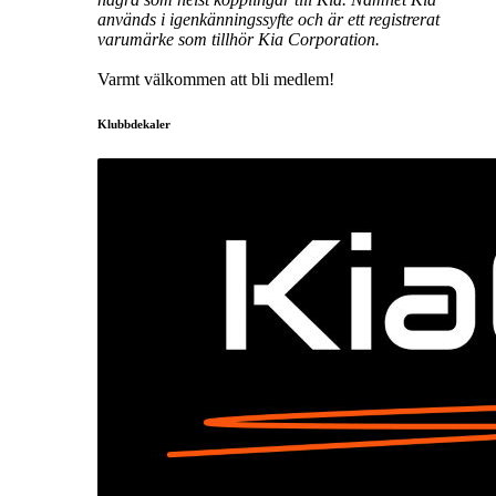
används i igenkänningssyfte och är ett registrerat
varumärke som tillhör Kia Corporation.
Varmt välkommen att bli medlem!
Klubbdekaler