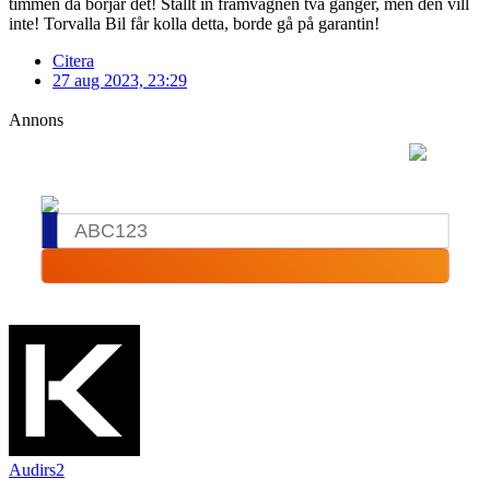
timmen då börjar det! Ställt in framvagnen två gånger, men den vill
inte! Torvalla Bil får kolla detta, borde gå på garantin!
Citera
27 aug 2023, 23:29
Annons
Audirs2