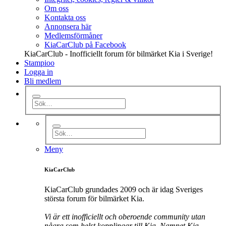
Om oss
Kontakta oss
Annonsera här
Medlemsförmåner
KiaCarClub på Facebook
KiaCarClub - Inofficiellt forum för bilmärket Kia i Sverige!
Stampioo
Logga in
Bli medlem
Meny
KiaCarClub
KiaCarClub grundades 2009 och är idag Sveriges
största forum för bilmärket Kia.
Vi är ett inofficiellt och oberoende community utan
några som helst kopplingar till Kia. Namnet Kia