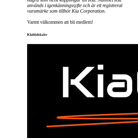
används i igenkänningssyfte och är ett registrerat
varumärke som tillhör Kia Corporation.
Varmt välkommen att bli medlem!
Klubbdekaler