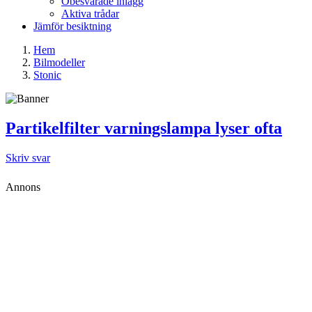
Obesvarade inlägg
Aktiva trådar
Jämför besiktning
Hem
Bilmodeller
Stonic
Partikelfilter varningslampa lyser ofta
Skriv svar
Annons