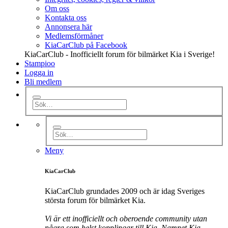
Om oss
Kontakta oss
Annonsera här
Medlemsförmåner
KiaCarClub på Facebook
KiaCarClub - Inofficiellt forum för bilmärket Kia i Sverige!
Stampioo
Logga in
Bli medlem
Meny
KiaCarClub
KiaCarClub grundades 2009 och är idag Sveriges
största forum för bilmärket Kia.
Vi är ett inofficiellt och oberoende community utan
några som helst kopplingar till Kia. Namnet Kia