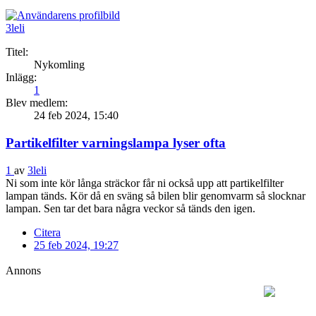
3leli
Titel:
Nykomling
Inlägg:
1
Blev medlem:
24 feb 2024, 15:40
Partikelfilter varningslampa lyser ofta
1
av
3leli
Ni som inte kör långa sträckor får ni också upp att partikelfilter
lampan tänds. Kör då en sväng så bilen blir genomvarm så slocknar
lampan. Sen tar det bara några veckor så tänds den igen.
Citera
25 feb 2024, 19:27
Annons