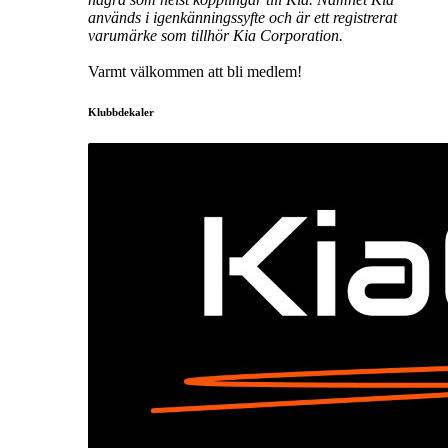
används i igenkänningssyfte och är ett registrerat
varumärke som tillhör Kia Corporation.
Varmt välkommen att bli medlem!
Klubbdekaler