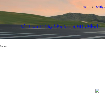
Hem
Övrigt
Omröstning: Ska vi ha en dekal?
Annons