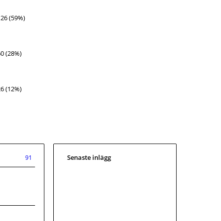
126
(
59%
)
60
(
28%
)
26
(
12%
)
Senaste inlägg
91