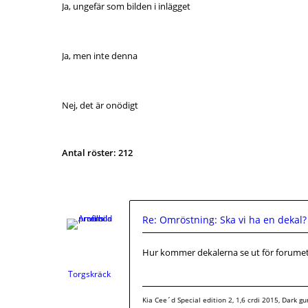
Ja, ungefär som bilden i inlägget
Ja, men inte denna
Nej, det är onödigt
Antal röster:
212
Re: Omröstning: Ska vi ha en dekal?
Hur kommer dekalerna se ut för forume
Torgskräck
Kia Cee´d Special edition 2, 1,6 crdi 2015, Dark g