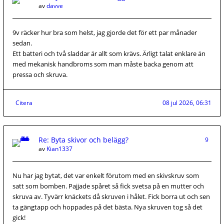
av
davve
9v räcker hur bra som helst, jag gjorde det för ett par månader
sedan.
Ett batteri och två sladdar är allt som krävs. Ärligt talat enklare än
med mekanisk handbroms som man måste backa genom att
pressa och skruva.
Citera
08 jul 2026, 06:31
Re: Byta skivor och belägg?
9
av
Kian1337
Nu har jag bytat, det var enkelt förutom med en skivskruv som
satt som bomben. Pajjade spåret så fick svetsa på en mutter och
skruva av. Tyvärr knäckets då skruven i hålet. Fick borra ut och sen
ta gängtapp och hoppades på det bästa. Nya skruven tog så det
gick!