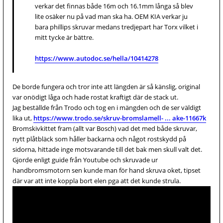
verkar det finnas både 16m och 16.1mm långa så blev
lite osäker nu på vad man ska ha. OEM KIA verkar ju
bara phillips skruvar medans tredjepart har Torx vilket i
mitt tycke är bättre.
https://www.autodoc.se/hella/10414278
De borde fungera och tror inte att längden är så känslig, original
var onödigt låga och hade rostat kraftigt där de stack ut.
Jag beställde från Trodo och tog en i mängden och de ser väldigt
lika ut,
https://www.trodo.se/skruv-bromslamell- ... ake-11667k
Bromskivkittet fram (allt var Bosch) vad det med både skruvar,
nytt plåtbläck som håller backarna och något rostskydd på
sidorna, hittade inge motsvarande till det bak men skull valt det.
Gjorde enligt guide från Youtube och skruvade ur
handbromsmotorn sen kunde man för hand skruva oket, tipset
där var att inte koppla bort elen pga att det kunde strula.