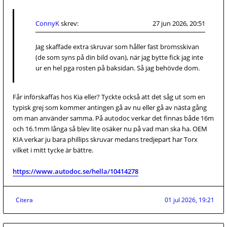
ConnyK
skrev:
27 jun 2026, 20:51
Jag skaffade extra skruvar som håller fast bromsskivan
(de som syns på din bild ovan), när jag bytte fick jag inte
ur en hel pga rosten på baksidan. Så jag behövde dom.
Får införskaffas hos Kia eller? Tyckte också att det såg ut som en
typisk grej som kommer antingen gå av nu eller gå av nästa gång
om man använder samma. På autodoc verkar det finnas både 16m
och 16.1mm långa så blev lite osäker nu på vad man ska ha. OEM
KIA verkar ju bara phillips skruvar medans tredjepart har Torx
vilket i mitt tycke är bättre.
https://www.autodoc.se/hella/10414278
Citera
01 jul 2026, 19:21