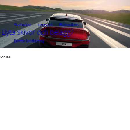
Stampioo
Logga in
Bli medlem
Byta skivor och belägg?
Jämför besiktning
Annons