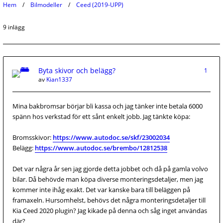
Hem
Bilmodeller
Ceed (2019-UPP)
9 inlägg
Byta skivor och belägg?
1
av
Kian1337
Mina bakbromsar börjar bli kassa och jag tänker inte betala 6000
spänn hos verkstad för ett sånt enkelt jobb. Jag tänkte köpa:
Bromsskivor:
https://www.autodoc.se/skf/23002034
Belägg:
https://www.autodoc.se/brembo/12812538
Det var några år sen jag gjorde detta jobbet och då på gamla volvo
bilar. Då behövde man köpa diverse monteringsdetaljer, men jag
kommer inte ihåg exakt. Det var kanske bara till beläggen på
framaxeln. Hursomhelst, behövs det några monteringsdetaljer till
Kia Ceed 2020 plugin? Jag kikade på denna och såg inget användas
där?