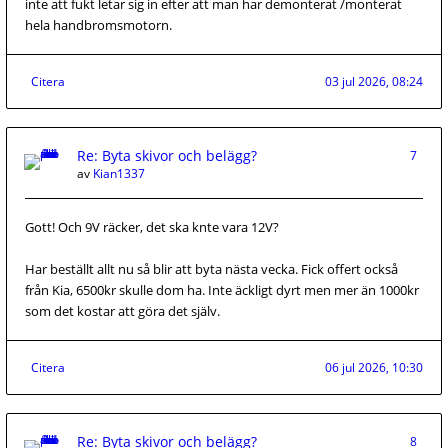
inte att fukt letar sig in efter att man har demonterat /monterat
hela handbromsmotorn.
Citera
03 jul 2026, 08:24
Re: Byta skivor och belägg?
7
av
Kian1337
Gott! Och 9V räcker, det ska knte vara 12V?
Har beställt allt nu så blir att byta nästa vecka. Fick offert också
från Kia, 6500kr skulle dom ha. Inte äckligt dyrt men mer än 1000kr
som det kostar att göra det själv.
Citera
06 jul 2026, 10:30
Re: Byta skivor och belägg?
8