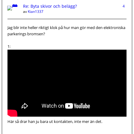
Re: Byta skivor och belägg?
4
av
Kian1337
Jag blir inte heller riktigt klok på hur man gör med den elektroniska
parkerings bromsen?
1:
Här så drar han ju bara ut kontakten, inte mer än det.