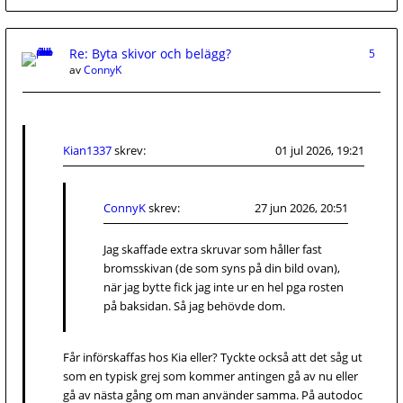
Re: Byta skivor och belägg?
5
av
ConnyK
Kian1337
skrev:
01 jul 2026, 19:21
ConnyK
skrev:
27 jun 2026, 20:51
Jag skaffade extra skruvar som håller fast
bromsskivan (de som syns på din bild ovan),
när jag bytte fick jag inte ur en hel pga rosten
på baksidan. Så jag behövde dom.
Får införskaffas hos Kia eller? Tyckte också att det såg ut
som en typisk grej som kommer antingen gå av nu eller
gå av nästa gång om man använder samma. På autodoc