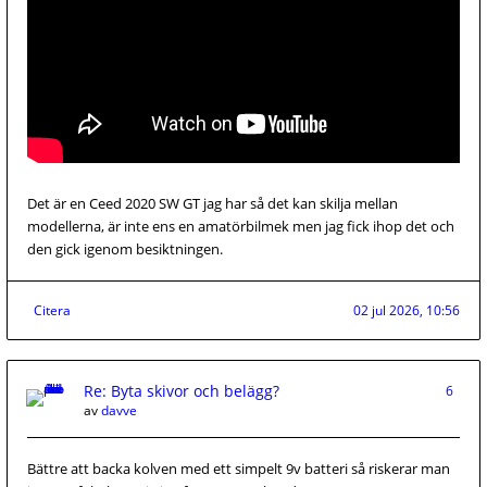
Det är en Ceed 2020 SW GT jag har så det kan skilja mellan
modellerna, är inte ens en amatörbilmek men jag fick ihop det och
den gick igenom besiktningen.
Citera
02 jul 2026, 10:56
Re: Byta skivor och belägg?
6
av
davve
Bättre att backa kolven med ett simpelt 9v batteri så riskerar man