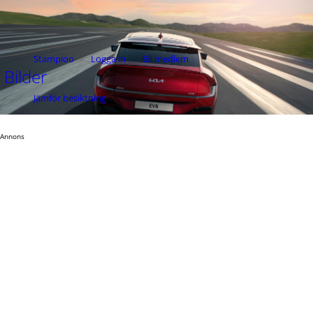
Stampioo
Logga in
Bli medlem
Bilder
Jämför besiktning
Annons