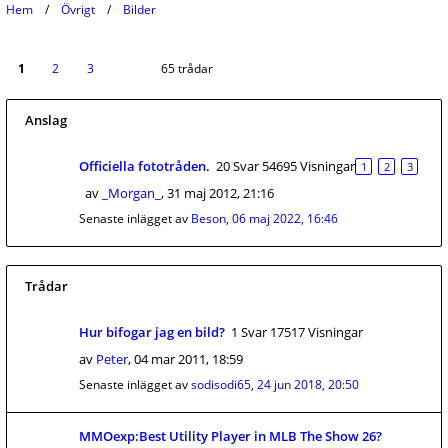
Hem
Övrigt
Bilder
1
2
3
65 trådar
Anslag
Officiella fototråden.
20 Svar 54695 Visningar
1
2
3
av
_Morgan_
,
31 maj 2012, 21:16
Senaste inlägget av
Beson
,
06 maj 2022, 16:46
Trådar
Hur bifogar jag en bild?
1 Svar 17517 Visningar
av
Peter
,
04 mar 2011, 18:59
Senaste inlägget av
sodisodi65
,
24 jun 2018, 20:50
MMOexp:Best Utility Player in MLB The Show 26?