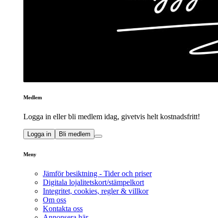
Medlem
Logga in eller bli medlem idag, givetvis helt kostnadsfritt!
Logga in
Bli medlem
Meny
Jämför besiktning - Tider och priser
Digitala lojalitetskort/stämpelkort
Integritet, cookies, regler & villkor
Om oss
Kontakta oss
Annonsera här