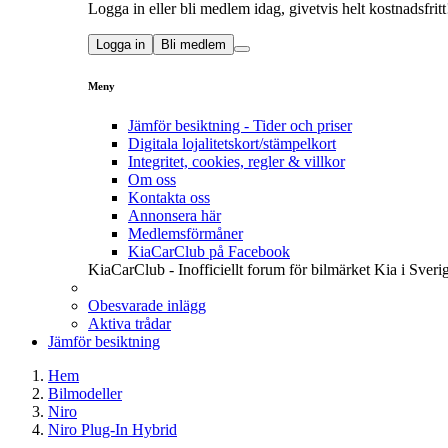
Logga in eller bli medlem idag, givetvis helt kostnadsfritt
Logga in
Bli medlem
Meny
Jämför besiktning - Tider och priser
Digitala lojalitetskort/stämpelkort
Integritet, cookies, regler & villkor
Om oss
Kontakta oss
Annonsera här
Medlemsförmåner
KiaCarClub på Facebook
KiaCarClub - Inofficiellt forum för bilmärket Kia i Sveri
Obesvarade inlägg
Aktiva trådar
Jämför besiktning
Hem
Bilmodeller
Niro
Niro Plug-In Hybrid