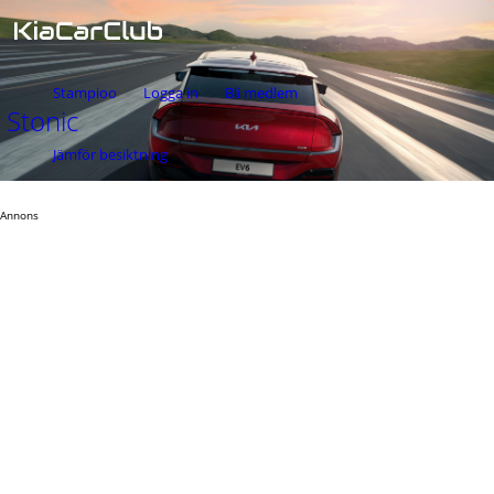
Stampioo
Logga in
Bli medlem
Stonic
Jämför besiktning
Annons