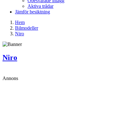
Obesvarade inlägg
Aktiva trådar
Jämför besiktning
Hem
Bilmodeller
Niro
Niro
Annons