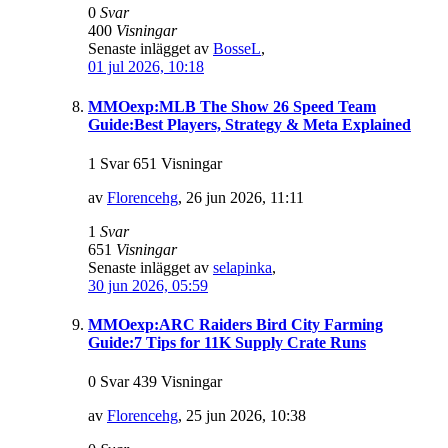
0
Svar
400
Visningar
Senaste inlägget av
BosseL
,
01 jul 2026, 10:18
MMOexp:MLB The Show 26 Speed Team
Guide:Best Players, Strategy & Meta Explained
1 Svar 651 Visningar
av
Florencehg
,
26 jun 2026, 11:11
1
Svar
651
Visningar
Senaste inlägget av
selapinka
,
30 jun 2026, 05:59
MMOexp:ARC Raiders Bird City Farming
Guide:7 Tips for 11K Supply Crate Runs
0 Svar 439 Visningar
av
Florencehg
,
25 jun 2026, 10:38