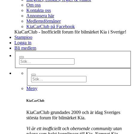
Om oss
Kontakta oss
Annonsera här
Medlemsförmåner
KiaCarClub på Facebook
KiaCarClub - Inofficiellt forum för bilmärket Kia i Sverige!
Stampioo
Logga in
Bli medlem
Meny
KiaCarClub
KiaCarClub grundades 2009 och är idag Sveriges
största forum för bilmärket Kia.
Vi är ett inofficiellt och oberoende community utan
några som helst kopplingar till Kia. Namnet Kia