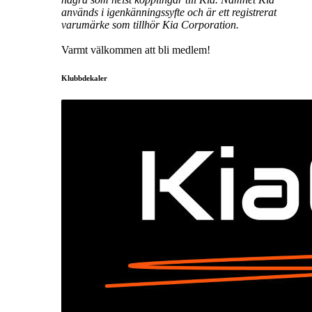
används i igenkänningssyfte och är ett registrerat
varumärke som tillhör Kia Corporation.
Varmt välkommen att bli medlem!
Klubbdekaler