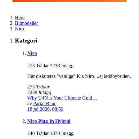
Hem
Bilmodeller
Niro
Kategori
Niro
273 Trådar 2238 Inlägg
Här diskuteras "vanliga" Kia Niro! ..ej laddhybriden.
273
Trådar
2238
Inlägg
Why U4N is Your Ultimate Guid…
av
ParkerBlair
18 jul 2026, 08:50
Niro Plug-In Hybrid
240 Trådar 1370 Inlägg