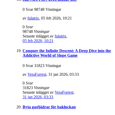
0 Svar 98748 Visningar
av
fulatrix
,
05 feb 2026, 10:21
0
Svar
98748
Visningar
Senaste inlägget av
fulatrix
,
05 feb 2026, 10:21
Conquer the Infinite Descent: A Deep Dive into the
Addictive World of Slope Game
0 Svar 31823 Visningar
av
VeraForrest
,
31 jan 2026, 03:33
0
Svar
31823
Visningar
Senaste inlägget av
VeraForrest
,
31 jan 2026, 03:33
Byta gasfjädrar för bakluckan