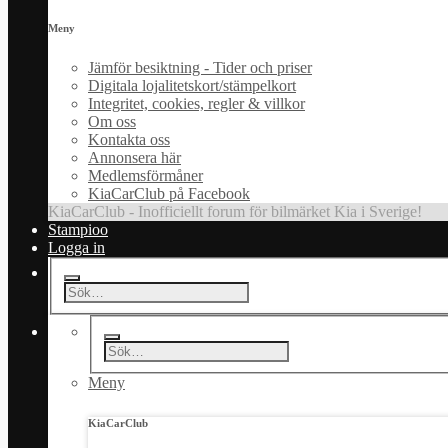
Meny
Jämför besiktning - Tider och priser
Digitala lojalitetskort/stämpelkort
Integritet, cookies, regler & villkor
Om oss
Kontakta oss
Annonsera här
Medlemsförmåner
KiaCarClub på Facebook
KiaCarClub - Inofficiellt forum för bilmärket Kia i Sverige!
Stampioo
Logga in
Meny
KiaCarClub