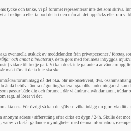
ems tycke och tanke, vi på forumet representerar inte det som skrivs. In
t redigera eller ta bort detta i den mån att det upptäcks eller om vi b
ottaga eventuella utskick av meddelanden från privatpersoner / företag
äffar och annat bilrelaterat)
, detta görs med forumets inbyggda mjukvar
gonsin) vidare till tredje part. Vi kan dock inte garantera användaruppgift
år makt för att detta inte ska ske.
forumtrådar/foruminlägg då det bl.a. blir inkonsekvent, dvs. osammanhän
 du ändå behöva ändra någonting/radera pga. olika anledningar så kan det
om passar både dig och forumet, där vi ändrar användarnamn, trådar och 
om sagt, så löser vi det.
ontakta oss. För övrigt så kan du själv se vilka inlägg du gjort via ditt
nonym adress / siffersträng efter cirka ett dygn / 24h. Skulle det mot 
i, varav vi bistår gällande myndigheter med denna information, exempel