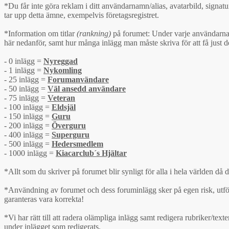
*Du får inte göra reklam i ditt användarnamn/alias, avatarbild, signatu
tar upp detta ämne, exempelvis företagsregistret.
*Information om titlar
(rankning)
på forumet: Under varje användarnamn 
här nedanför, samt hur många inlägg man måste skriva för att få just de
- 0 inlägg =
Nyreggad
- 1 inlägg =
Nykomling
- 25 inlägg =
Forumanvändare
- 50 inlägg =
Väl ansedd användare
- 75 inlägg =
Veteran
- 100 inlägg =
Eldsjäl
- 150 inlägg =
Guru
- 200 inlägg =
Överguru
- 400 inlägg =
Superguru
- 500 inlägg =
Hedersmedlem
- 1000 inlägg =
Kiacarclub´s Hjältar
*Allt som du skriver på forumet blir synligt för alla i hela världen då 
*Användning av forumet och dess foruminlägg sker på egen risk, utför
garanteras vara korrekta!
*Vi har rätt till att radera olämpliga inlägg samt redigera rubriker/t
under inlägget som redigerats.