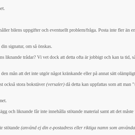
et.
ller bilens uppgifter och eventuellt problem/fråga. Posta inte fler än e
 din signatur, om så önskas.
iknande trådar? Vi vet dock att detta ofta är jobbigt och kan ta tid, så
 den mån att det inte utgör något kränkande eller på annat sätt olämpligt
st också stora bokstäver
(versaler)
då detta kan uppfattas som att man "skr
met.
g och liknande får inte innehålla stötande material samt att det måste vara
är stötande
(använd ej din e-postadress eller riktiga namn som använd