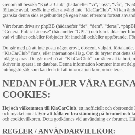
Genom att besöka “KiaCarClub” (hädanefter “vi”, “oss”, “vår”, “Kia
följande avtal, besök inte eller använd inte “KiaCarClub”. Vi kan ändra
granska denna sida regelbundet på egen hand eftersom fortsatt användn
Vårt forum drivs av phpBB (hädanefter “de”, “dem”, “deras”, “phpB
“General Public License” (hädanefter “GPL”) och kan laddas ner frå
vad vi tillåter och/eller förbjuder för innehåll och/eller uppförande
Du går med på att inte posta något grovt, obscent, vulgärt, förtalande, h
“KiaCarClub” finns, eller internationell lag. Om du bryter mot detta så
inlägg sparas. Du går med på att “KiaCarClub” har rätten att ta bort, r
skriver in sparas i en databas. Denna information kommer inte att del
intrångsförsök som kan leda till att information komprometteras.
NEDAN FÖLJER VÅRA EGNA
COOKIES:
Hej och välkommen till KiaCarClub
, ett inofficiellt och oberoend
och mycket annat.
För att hålla en bra stämning på forumet och 
och cookievillkoren. Detta godkännes vid användning av forumet. Här
REGLER / ANVÄNDARVILLKOR: