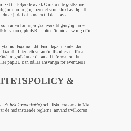
idiskt till följande avtal. Om du inte godkänner
 dig om ändringar, men det vore klokt av dig att
 är juridiskt bunden till detta avtal.
som är en forumprogramvara tillgänglig under
iskussioner, phpBB Limited är inte ansvariga för
yta mot lagarna i ditt land, lagar i landet där
ktar din Internetleverantör. IP-adressen för alla
nvändare godkänner du att all information du
eller phpBB kan hållas ansvariga för eventuella
RITETSPOLICY &
etvis helt kostnadsfritt)
och diskutera om din Kia
erar de nedanstående reglerna, användarvillkoren