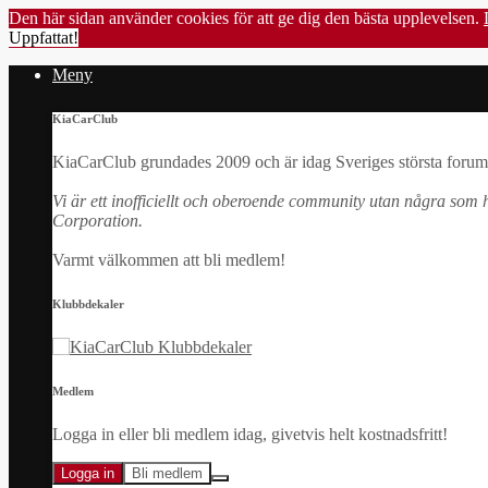
Den här sidan använder cookies för att ge dig den bästa upplevelsen.
Uppfattat!
Meny
KiaCarClub
KiaCarClub grundades 2009 och är idag Sveriges största forum 
Vi är ett inofficiellt och oberoende community utan några som h
Corporation.
Varmt välkommen att bli medlem!
Klubbdekaler
Medlem
Logga in eller bli medlem idag, givetvis helt kostnadsfritt!
Logga in
Bli medlem