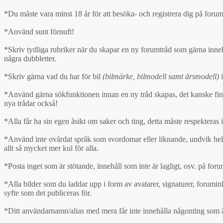
*Du måste vara minst 18 år för att besöka- och registrera dig på forum
*Använd sunt förnuft!
*Skriv tydliga rubriker när du skapar en ny forumtråd som gärna innehå
några dubbletter.
*Skriv gärna vad du har för bil
(bilmärke, bilmodell samt årsmodell)
i
*Använd gärna sökfunktionen innan en ny tråd skapas, det kanske finns l
nya trådar också!
*Alla får ha sin egen åsikt om saker och ting, detta måste respekteras i
*Använd inte ovårdat språk som svordomar eller liknande, undvik hel
allt så mycket mer kul för alla.
*Posta inget som är stötande, innehåll som inte är lagligt, osv. på foru
*Alla bilder som du laddar upp i form av avatarer, signaturer, foruminläg
syfte som det publiceras för.
*Ditt användarnamn/alias med mera får inte innehålla någonting som 