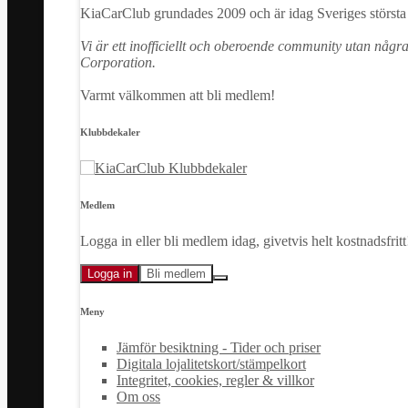
KiaCarClub grundades 2009 och är idag Sveriges största 
Vi är ett inofficiellt och oberoende community utan någr
Corporation.
Varmt välkommen att bli medlem!
Klubbdekaler
Medlem
Logga in eller bli medlem idag, givetvis helt kostnadsfritt
Logga in
Bli medlem
Meny
Jämför besiktning - Tider och priser
Digitala lojalitetskort/stämpelkort
Integritet, cookies, regler & villkor
Om oss