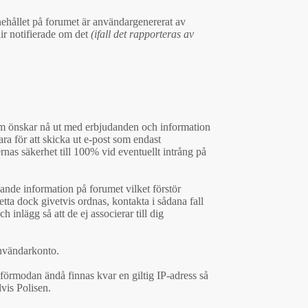
nehållet på forumet är användargenererat av
lir notifierade om det
(ifall det rapporteras av
 som önskar nå ut med erbjudanden och information
a för att skicka ut e-post som endast
ernas säkerhet till 100% vid eventuellt intrång på
gande information på forumet vilket förstör
ta dock givetvis ordnas, kontakta i sådana fall
inlägg så att de ej associerar till dig
 användarkonto.
förmodan ändå finnas kvar en giltig IP-adress så
vis Polisen.