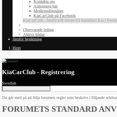
Kontakta oss
Annonsera här
Medlemsförmåner
KiaCarClub på Facebook
KiaCarClub - Inofficiellt forum för bilmärket Kia i Sveri
Obesvarade inlägg
Aktiva trådar
Jämför besiktning
Hem
KiaCarClub - Registrering
Swedish
Du går med på att följa forumets regler som beskrivs i följande sekti
FORUMETS STANDARD AN