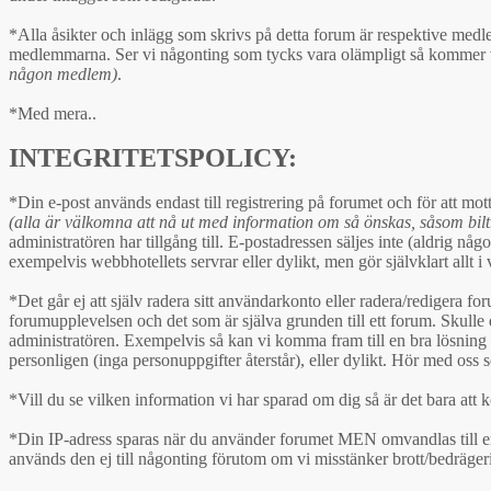
*Alla åsikter och inlägg som skrivs på detta forum är respektive medl
medlemmarna. Ser vi någonting som tycks vara olämpligt så kommer vi at
någon medlem)
.
*Med mera..
INTEGRITETSPOLICY:
*Din e-post används endast till registrering på forumet och för att m
(alla är välkomna att nå ut med information om så önskas, såsom biltr
administratören har tillgång till. E-postadressen säljes inte (aldrig nå
exempelvis webbhotellets servrar eller dylikt, men gör självklart allt i v
*Det går ej att själv radera sitt användarkonto eller radera/redigera 
forumupplevelsen och det som är själva grunden till ett forum. Skulle
administratören. Exempelvis så kan vi komma fram till en bra lösning s
personligen (inga personuppgifter återstår), eller dylikt. Hör med oss s
*Vill du se vilken information vi har sparad om dig så är det bara att k
*Din IP-adress sparas när du använder forumet MEN omvandlas till en a
används den ej till någonting förutom om vi misstänker brott/bedräger