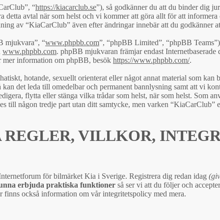
CarClub”, “
https://kiacarclub.se
”), så godkänner du att du binder dig jur
 detta avtal när som helst och vi kommer att göra allt för att informera
ing av “KiaCarClub” även efter ändringar innebär att du godkänner att du
B mjukvara”, “
www.phpbb.com
”, “phpBB Limited”, “phpBB Teams”) 
n
www.phpbb.com
. phpBB mjukvaran främjar endast Internetbaserade d
. För mer information om phpBB, besök
https://www.phpbb.com/
.
atiskt, hotande, sexuellt orienterat eller något annat material som kan br
 kan det leda till omedelbar och permanent bannlysning samt att vi konta
edigera, flytta eller stänga vilka trådar som helst, när som helst. Som a
ges till någon tredje part utan ditt samtycke, men varken “KiaCarClub” 
 REGLER, VILLKOR, INTEG
e Internetforum för bilmärket Kia i Sverige. Registrera dig redan idag
(giv
kunna erbjuda praktiska funktioner
så ser vi att du följer och accept
 finns också information om vår integritetspolicy med mera.