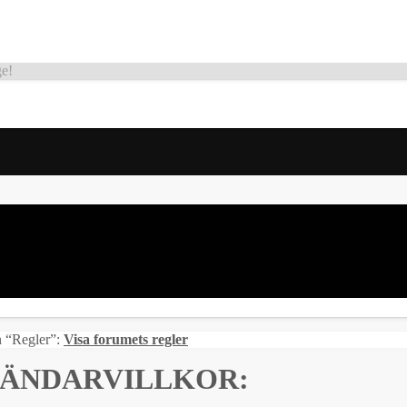
ge!
on “Regler”:
Visa forumets regler
VÄNDARVILLKOR: