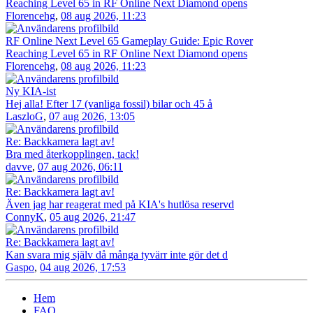
Reaching Level 65 in RF Online Next Diamond opens
Florencehg
,
08 aug 2026, 11:23
RF Online Next Level 65 Gameplay Guide: Epic Rover
Reaching Level 65 in RF Online Next Diamond opens
Florencehg
,
08 aug 2026, 11:23
Ny KIA-ist
Hej alla! Efter 17 (vanliga fossil) bilar och 45 å
LaszloG
,
07 aug 2026, 13:05
Re: Backkamera lagt av!
Bra med återkopplingen, tack!
davve
,
07 aug 2026, 06:11
Re: Backkamera lagt av!
Även jag har reagerat med på KIA's hutlösa reservd
ConnyK
,
05 aug 2026, 21:47
Re: Backkamera lagt av!
Kan svara mig själv då många tyvärr inte gör det d
Gaspo
,
04 aug 2026, 17:53
Hem
FAQ