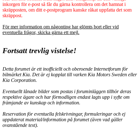
inkorgen för e-post så får du gärna kontrollera om det hamnat i
skräpposten, om ditt e-postprogram kanske råkat uppfatta det som
skräppost.
För mer information om någonting har glömts bort eller vid
eventuella frågor, skicka gärna ett mejl.
Fortsatt trevlig vistelse!
Detta forumet är ett inofficiellt och oberoende Internetforum för
bilmärket Kia. Det är ej kopplat till varken Kia Motors Sweden eller
Kia Corporation.
Eventuellt lånade bilder som postas i foruminläggen tillhör deras
respektive ägare och har förmodligen endast lagts upp i syfte om
främjande av kunskap och information.
Reservation för eventuella felskrivningar, formuleringar och ej
uppdaterat material/information på forumet (även vad gäller
ovanstående text).