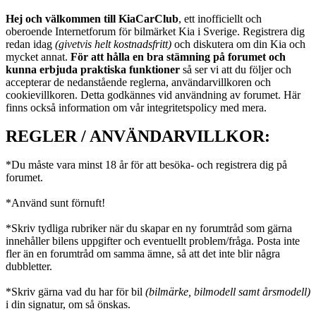
Hej och välkommen till KiaCarClub
, ett inofficiellt och
oberoende Internetforum för bilmärket Kia i Sverige. Registrera dig
redan idag
(givetvis helt kostnadsfritt)
och diskutera om din Kia och
mycket annat.
För att hålla en bra stämning på forumet och
kunna erbjuda praktiska funktioner
så ser vi att du följer och
accepterar de nedanstående reglerna, användarvillkoren och
cookievillkoren. Detta godkännes vid användning av forumet. Här
finns också information om vår integritetspolicy med mera.
REGLER / ANVÄNDARVILLKOR:
*Du måste vara minst 18 år för att besöka- och registrera dig på
forumet.
*Använd sunt förnuft!
*Skriv tydliga rubriker när du skapar en ny forumtråd som gärna
innehåller bilens uppgifter och eventuellt problem/fråga. Posta inte
fler än en forumtråd om samma ämne, så att det inte blir några
dubbletter.
*Skriv gärna vad du har för bil
(bilmärke, bilmodell samt årsmodell)
i din signatur, om så önskas.