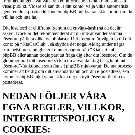
forumledningens val välja vilken information i ditt konto som ska
visas publikt. Vidare så kan du, i ditt konto, välja vilka automatiskt
genererade e-postmeddelanden phpBB mjukvaran skickar ut som du
vill ha och inte ha.
Ditt lösenord är chiffrerat (genom ett envägs-hash) så att det är
säkert. Dock är det rekommenderat att du inte använder samma
lösenord på flera olika webbplatser. Ditt lösenord är vägen in till ditt
konto på “KiaCarClub”, så skydda det noga. Aldrig under några
som helst omständigheter kommer någon från “KiaCarClub”,
phpBB eller annan tredje part att fråga dig efter ditt lösenord. Om du
glömmer bort ditt lösenord så kan du använda “Jag har glömt mitt
lösenord”-funktionen som finns i phpBB mjukvaran. Denna process
kommer att be dig om ditt användarnamn och din e-postadress, sen
kommer phpBB mjukvaran skicka dig ett nytt lösenord till din e-
postadress.
NEDAN FÖLJER VÅRA
EGNA REGLER, VILLKOR,
INTEGRITETSPOLICY &
COOKIES: