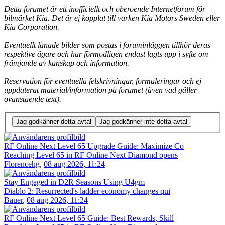
Detta forumet är ett inofficiellt och oberoende Internetforum för
bilmärket Kia. Det är ej kopplat till varken Kia Motors Sweden eller
Kia Corporation.
Eventuellt lånade bilder som postas i foruminläggen tillhör deras
respektive ägare och har förmodligen endast lagts upp i syfte om
främjande av kunskap och information.
Reservation för eventuella felskrivningar, formuleringar och ej
uppdaterat material/information på forumet (även vad gäller
ovanstående text).
RF Online Next Level 65 Upgrade Guide: Maximize Co
Reaching Level 65 in RF Online Next Diamond opens
Florencehg
,
08 aug 2026, 11:24
Stay Engaged in D2R Seasons Using U4gm
Diablo 2: Resurrected's ladder economy changes qui
Bauer
,
08 aug 2026, 11:24
RF Online Next Level 65 Guide: Best Rewards, Skill