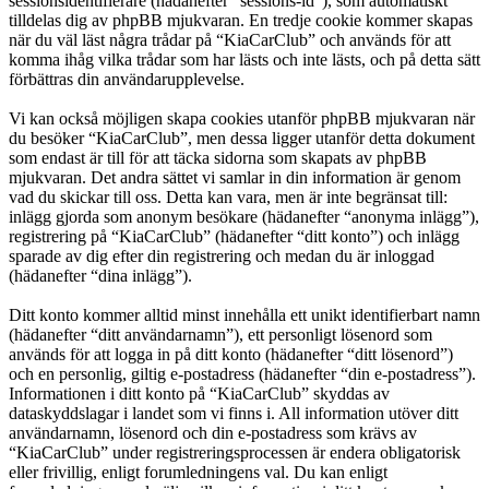
sessionsidentifierare (hädanefter “sessions-id”), som automatiskt
tilldelas dig av phpBB mjukvaran. En tredje cookie kommer skapas
när du väl läst några trådar på “KiaCarClub” och används för att
komma ihåg vilka trådar som har lästs och inte lästs, och på detta sätt
förbättras din användarupplevelse.
Vi kan också möjligen skapa cookies utanför phpBB mjukvaran när
du besöker “KiaCarClub”, men dessa ligger utanför detta dokument
som endast är till för att täcka sidorna som skapats av phpBB
mjukvaran. Det andra sättet vi samlar in din information är genom
vad du skickar till oss. Detta kan vara, men är inte begränsat till:
inlägg gjorda som anonym besökare (hädanefter “anonyma inlägg”),
registrering på “KiaCarClub” (hädanefter “ditt konto”) och inlägg
sparade av dig efter din registrering och medan du är inloggad
(hädanefter “dina inlägg”).
Ditt konto kommer alltid minst innehålla ett unikt identifierbart namn
(hädanefter “ditt användarnamn”), ett personligt lösenord som
används för att logga in på ditt konto (hädanefter “ditt lösenord”)
och en personlig, giltig e-postadress (hädanefter “din e-postadress”).
Informationen i ditt konto på “KiaCarClub” skyddas av
dataskyddslagar i landet som vi finns i. All information utöver ditt
användarnamn, lösenord och din e-postadress som krävs av
“KiaCarClub” under registreringsprocessen är endera obligatorisk
eller frivillig, enligt forumledningens val. Du kan enligt