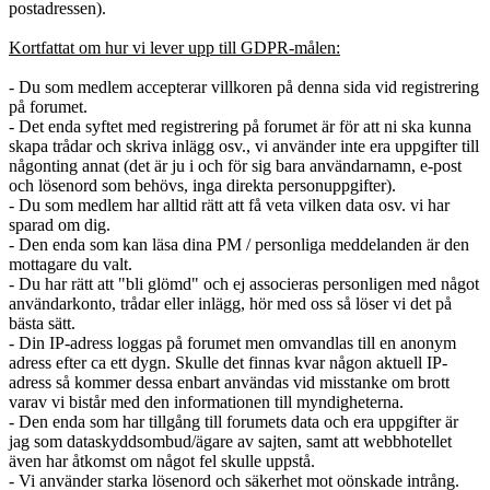
postadressen).
Kortfattat om hur vi lever upp till GDPR-målen:
- Du som medlem accepterar villkoren på denna sida vid registrering
på forumet.
- Det enda syftet med registrering på forumet är för att ni ska kunna
skapa trådar och skriva inlägg osv., vi använder inte era uppgifter till
någonting annat (det är ju i och för sig bara användarnamn, e-post
och lösenord som behövs, inga direkta personuppgifter).
- Du som medlem har alltid rätt att få veta vilken data osv. vi har
sparad om dig.
- Den enda som kan läsa dina PM / personliga meddelanden är den
mottagare du valt.
- Du har rätt att "bli glömd" och ej associeras personligen med något
användarkonto, trådar eller inlägg, hör med oss så löser vi det på
bästa sätt.
- Din IP-adress loggas på forumet men omvandlas till en anonym
adress efter ca ett dygn. Skulle det finnas kvar någon aktuell IP-
adress så kommer dessa enbart användas vid misstanke om brott
varav vi bistår med den informationen till myndigheterna.
- Den enda som har tillgång till forumets data och era uppgifter är
jag som dataskyddsombud/ägare av sajten, samt att webbhotellet
även har åtkomst om något fel skulle uppstå.
- Vi använder starka lösenord och säkerhet mot oönskade intrång.