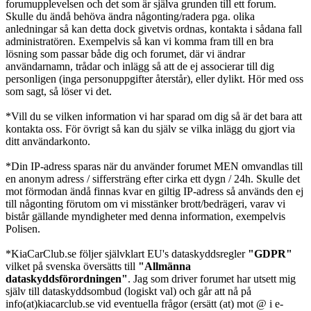
forumupplevelsen och det som är själva grunden till ett forum.
Skulle du ändå behöva ändra någonting/radera pga. olika
anledningar så kan detta dock givetvis ordnas, kontakta i sådana fall
administratören. Exempelvis så kan vi komma fram till en bra
lösning som passar både dig och forumet, där vi ändrar
användarnamn, trådar och inlägg så att de ej associerar till dig
personligen (inga personuppgifter återstår), eller dylikt. Hör med oss
som sagt, så löser vi det.
*Vill du se vilken information vi har sparad om dig så är det bara att
kontakta oss. För övrigt så kan du själv se vilka inlägg du gjort via
ditt användarkonto.
*Din IP-adress sparas när du använder forumet MEN omvandlas till
en anonym adress / siffersträng efter cirka ett dygn / 24h. Skulle det
mot förmodan ändå finnas kvar en giltig IP-adress så används den ej
till någonting förutom om vi misstänker brott/bedrägeri, varav vi
bistår gällande myndigheter med denna information, exempelvis
Polisen.
*KiaCarClub.se följer självklart EU's dataskyddsregler
"GDPR"
vilket på svenska översätts till
"Allmänna
dataskyddsförordningen"
. Jag som driver forumet har utsett mig
själv till dataskyddsombud (logiskt val) och går att nå på
info(at)kiacarclub.se vid eventuella frågor (ersätt (at) mot @ i e-