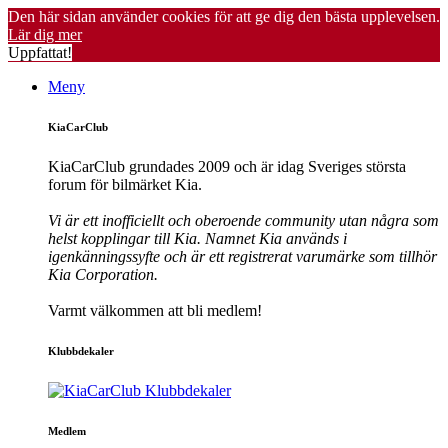
Den här sidan använder cookies för att ge dig den bästa upplevelsen.
Lär dig mer
Uppfattat!
Meny
KiaCarClub
KiaCarClub grundades 2009 och är idag Sveriges största
forum för bilmärket Kia.
Vi är ett inofficiellt och oberoende community utan några som
helst kopplingar till Kia. Namnet Kia används i
igenkänningssyfte och är ett registrerat varumärke som tillhör
Kia Corporation.
Varmt välkommen att bli medlem!
Klubbdekaler
Medlem