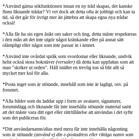
*Använd gärna sökfunktionen innan en ny tråd skapas, det kanske
finns liknande trådar? Vi vet dock att detta ofta är jobbigt och kan ta
tid, så det går för övrigt mer än jättebra att skapa egna nya trådar
också!
*Alla får ha sin egen åsikt om saker och ting, detta måste respekteras
i den mån att det inte utgör något kränkande eller på annat sätt
olämpligt eller något som inte passar in i ämnet.
*Använd inte ovårdat språk som svordomar eller liknande, undvik
helst också stora bokstäver
(versaler)
då detta kan uppfattas som att
man "skriker ut orden". Håll istället en trevlig ton så blir allt så
mycket mer kul för alla.
*Posta inget som är stötande, innehåll som inte är lagligt, osv. på
forumet.
*Alla bilder som du laddar upp i form av avatarer, signaturer,
foruminlägg och liknande får inte innehålla stötande material samt
att det måste vara ditt eget eller rätt/tillåtelse att användas i det syfte
som det publiceras för.
*Ditt användarnamn/alias med mera får inte innehålla någonting
som är stötande
(använd ej din e-postadress eller riktiga namn som