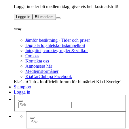
Logga in eller bli medlem idag, givetvis helt kostnadsfritt!
Logga in
Bli medlem
Meny
Jämför besiktning - Tider och priser
Digitala lojalitetskort/stämpelkort
Integritet, cookies, regler & villkor
Om oss
Kontakta oss
Annonsera här
Medlemsförmåner
KiaCarClub på Facebook
KiaCarClub - Inofficiellt forum för bilmärket Kia i Sverige!
Stampioo
Logga in