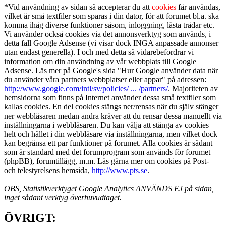
*Vid användning av sidan så accepterar du att
cookies
får användas,
vilket är små textfiler som sparas i din dator, för att forumet bl.a. ska
komma ihåg diverse funktioner såsom, inloggning, lästa trådar etc.
Vi använder också cookies via det annonsverktyg som används, i
detta fall Google Adsense (vi visar dock INGA anpassade annonser
utan endast generella). I och med detta så vidarebefordrar vi
information om din användning av vår webbplats till Google
Adsense. Läs mer på Google's sida "Hur Google använder data när
du använder våra partners webbplatser eller appar" på adressen:
http://www.google.com/intl/sv/policies/ ... /partners/
. Majoriteten av
hemsidorna som finns på Internet använder dessa små textfiler som
kallas cookies. En del cookies stängs ner/rensas när du själv stänger
ner webbläsaren medan andra kräver att du rensar dessa manuellt via
inställningarna i webbläsaren. Du kan välja att stänga av cookies
helt och hållet i din webbläsare via inställningarna, men vilket dock
kan begränsa ett par funktioner på forumet. Alla cookies är sådant
som är standard med det forumprogram som används för forumet
(phpBB), forumtillägg, m.m. Läs gärna mer om cookies på Post-
och telestyrelsens hemsida,
http://www.pts.se
.
OBS, Statistikverktyget Google Analytics ANVÄNDS EJ på sidan,
inget sådant verktyg överhuvudtaget.
ÖVRIGT: