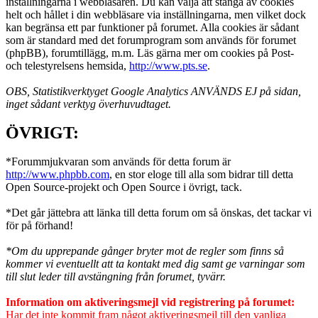
inställningarna i webbläsaren. Du kan välja att stänga av cookies
helt och hållet i din webbläsare via inställningarna, men vilket dock
kan begränsa ett par funktioner på forumet. Alla cookies är sådant
som är standard med det forumprogram som används för forumet
(phpBB), forumtillägg, m.m. Läs gärna mer om cookies på Post-
och telestyrelsens hemsida,
http://www.pts.se
.
OBS, Statistikverktyget Google Analytics ANVÄNDS EJ på sidan,
inget sådant verktyg överhuvudtaget.
ÖVRIGT:
*Forummjukvaran som används för detta forum är
http://www.phpbb.com
, en stor eloge till alla som bidrar till detta
Open Source-projekt och Open Source i övrigt, tack.
*Det går jättebra att länka till detta forum om så önskas, det tackar vi
för på förhand!
*Om du upprepande gånger bryter mot de regler som finns så
kommer vi eventuellt att ta kontakt med dig samt ge varningar som
till slut leder till avstängning från forumet, tyvärr.
Information om aktiveringsmejl vid registrering på forumet:
Har det inte kommit fram något aktiveringsmejl till den vanliga