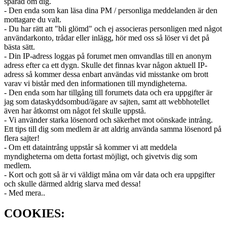
sparad om dig.
- Den enda som kan läsa dina PM / personliga meddelanden är den
mottagare du valt.
- Du har rätt att "bli glömd" och ej associeras personligen med något
användarkonto, trådar eller inlägg, hör med oss så löser vi det på
bästa sätt.
- Din IP-adress loggas på forumet men omvandlas till en anonym
adress efter ca ett dygn. Skulle det finnas kvar någon aktuell IP-
adress så kommer dessa enbart användas vid misstanke om brott
varav vi bistår med den informationen till myndigheterna.
- Den enda som har tillgång till forumets data och era uppgifter är
jag som dataskyddsombud/ägare av sajten, samt att webbhotellet
även har åtkomst om något fel skulle uppstå.
- Vi använder starka lösenord och säkerhet mot oönskade intrång.
Ett tips till dig som medlem är att aldrig använda samma lösenord på
flera sajter!
- Om ett dataintrång uppstår så kommer vi att meddela
myndigheterna om detta fortast möjligt, och givetvis dig som
medlem.
- Kort och gott så är vi väldigt måna om vår data och era uppgifter
och skulle därmed aldrig slarva med dessa!
- Med mera..
COOKIES: