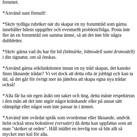
forumet.
*Använd sunt förnuft!
*Skriv tydliga rubriker när du skapar en ny forumtråd som gärna
innehåller bilens uppgifter och eventuellt problem/fråga. Posta inte
fler än en forumtråd om samma ämne, så att det inte blir några
dubbletter.
*Skriv gärna vad du har för bil
(bilmärke, bilmodell samt årsmodell)
i din signatur, om så önskas.
*Använd gärna sökfunktionen innan en ny tråd skapas, det kanske
finns liknande trådar? Vi vet dock att detta ofta är jobbigt och kan ta
tid, så det går för övrigt mer än jättebra att skapa egna nya trådar
också!
*Alla får ha sin egen åsikt om saker och ting, detta måste respekteras
i den mån att det inte utgör något kränkande eller på annat sätt
olämpligt eller något som inte passar in i ämnet.
*Använd inte ovårdat språk som svordomar eller liknande, undvik
helst också stora bokstäver
(versaler)
då detta kan uppfattas som att
man "skriker ut orden". Håll istället en trevlig ton så blir allt så
mycket mer kul för alla.