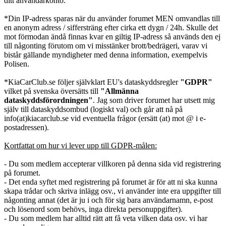
ditt användarkonto.
*Din IP-adress sparas när du använder forumet MEN omvandlas till
en anonym adress / siffersträng efter cirka ett dygn / 24h. Skulle det
mot förmodan ändå finnas kvar en giltig IP-adress så används den ej
till någonting förutom om vi misstänker brott/bedrägeri, varav vi
bistår gällande myndigheter med denna information, exempelvis
Polisen.
*KiaCarClub.se följer självklart EU's dataskyddsregler
"GDPR"
vilket på svenska översätts till
"Allmänna
dataskyddsförordningen"
. Jag som driver forumet har utsett mig
själv till dataskyddsombud (logiskt val) och går att nå på
info(at)kiacarclub.se vid eventuella frågor (ersätt (at) mot @ i e-
postadressen).
Kortfattat om hur vi lever upp till GDPR-målen:
- Du som medlem accepterar villkoren på denna sida vid registrering
på forumet.
- Det enda syftet med registrering på forumet är för att ni ska kunna
skapa trådar och skriva inlägg osv., vi använder inte era uppgifter till
någonting annat (det är ju i och för sig bara användarnamn, e-post
och lösenord som behövs, inga direkta personuppgifter).
- Du som medlem har alltid rätt att få veta vilken data osv. vi har