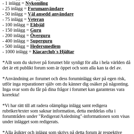
- 1 inlägg =
Nykomling
- 25 inlägg =
Forumanvändare
- 50 inlägg =
Väl ansedd användare
- 75 inlägg =
Veteran
- 100 inlägg =
Eldsjäl
- 150 inlägg =
Guru
- 200 inlägg =
Överguru
- 400 inlägg =
Superguru
- 500 inlägg =
Hedersmedlem
- 1000 inlägg =
Kiacarclub´s Hjältar
*Allt som du skriver på forumet blir synligt för alla i hela världen då
det är ett publikt forum som är öppet och som alla kan ta del av.
*Användning av forumet och dess foruminlägg sker på egen risk,
utför inga reparationer själv om du känner dig osäker på någonting.
Inga svar som du får på dina frågor i forumet kan garanteras vara
korrekta!
*Vi har rätt till att radera olämpliga inlägg samt redigera
rubriker/texter som saknar information, detta meddelas ofta i
forumtråden under "Redigerat/Anledning"-informationen som visas
under inlägget som redigerats.
*Alla åsikter och inlägg som skrivs på detta forum är respektive