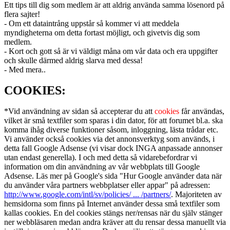
Ett tips till dig som medlem är att aldrig använda samma lösenord på
flera sajter!
- Om ett dataintrång uppstår så kommer vi att meddela
myndigheterna om detta fortast möjligt, och givetvis dig som
medlem.
- Kort och gott så är vi väldigt måna om vår data och era uppgifter
och skulle därmed aldrig slarva med dessa!
- Med mera..
COOKIES:
*Vid användning av sidan så accepterar du att
cookies
får användas,
vilket är små textfiler som sparas i din dator, för att forumet bl.a. ska
komma ihåg diverse funktioner såsom, inloggning, lästa trådar etc.
Vi använder också cookies via det annonsverktyg som används, i
detta fall Google Adsense (vi visar dock INGA anpassade annonser
utan endast generella). I och med detta så vidarebefordrar vi
information om din användning av vår webbplats till Google
Adsense. Läs mer på Google's sida "Hur Google använder data när
du använder våra partners webbplatser eller appar" på adressen:
http://www.google.com/intl/sv/policies/ ... /partners/
. Majoriteten av
hemsidorna som finns på Internet använder dessa små textfiler som
kallas cookies. En del cookies stängs ner/rensas när du själv stänger
ner webbläsaren medan andra kräver att du rensar dessa manuellt via