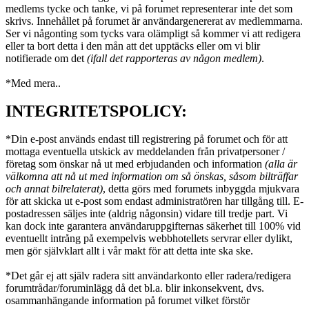
medlems tycke och tanke, vi på forumet representerar inte det som
skrivs. Innehållet på forumet är användargenererat av medlemmarna.
Ser vi någonting som tycks vara olämpligt så kommer vi att redigera
eller ta bort detta i den mån att det upptäcks eller om vi blir
notifierade om det
(ifall det rapporteras av någon medlem)
.
*Med mera..
INTEGRITETSPOLICY:
*Din e-post används endast till registrering på forumet och för att
mottaga eventuella utskick av meddelanden från privatpersoner /
företag som önskar nå ut med erbjudanden och information
(alla är
välkomna att nå ut med information om så önskas, såsom bilträffar
och annat bilrelaterat)
, detta görs med forumets inbyggda mjukvara
för att skicka ut e-post som endast administratören har tillgång till. E-
postadressen säljes inte (aldrig någonsin) vidare till tredje part. Vi
kan dock inte garantera användaruppgifternas säkerhet till 100% vid
eventuellt intrång på exempelvis webbhotellets servrar eller dylikt,
men gör självklart allt i vår makt för att detta inte ska ske.
*Det går ej att själv radera sitt användarkonto eller radera/redigera
forumtrådar/foruminlägg då det bl.a. blir inkonsekvent, dvs.
osammanhängande information på forumet vilket förstör