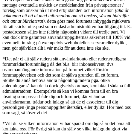
mottaga eventuella utskick av meddelanden från privatpersoner /
företag som önskar nå ut med erbjudanden och information
(alla är
välkomna att nå ut med information om så önskas, såsom bilträffar
och annat bilrelaterat)
, detta görs med forumets inbyggda mjukvara
för att skicka ut e-post som endast administratören har tillgång till. E-
postadressen säljes inte (aldrig någonsin) vidare till tredje part. Vi
kan dock inte garantera användaruppgifternas säkerhet till 100% vid
eventuellt intrång på exempelvis webbhotellets servrar eller dylikt,
men gör självklart allt i vår makt för att detta inte ska ske.
*Det går ej att själv radera sitt användarkonto eller radera/redigera
forumtrådar/foruminlägg då det bl.a. blir inkonsekvent, dvs.
osammanhängande information på forumet vilket förstör
forumupplevelsen och det som är själva grunden till ett forum.
Skulle du ändå behöva ändra någonting/radera pga. olika
anledningar så kan detta dock givetvis ordnas, kontakta i sådana fall
administratören. Exempelvis så kan vi komma fram till en bra
lösning som passar både dig och forumet, där vi ändrar
användarnamn, trådar och inlägg så att de ej associerar till dig
personligen (inga personuppgifter återstår), eller dylikt. Hör med oss
som sagt, så löser vi det.
*Vill du se vilken information vi har sparad om dig så är det bara att
kontakta oss. För övrigt så kan du själv se vilka inlägg du gjort via