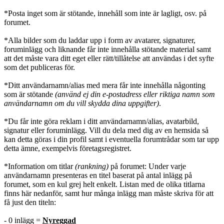
*Posta inget som är stötande, innehåll som inte är lagligt, osv. på
forumet.
*Alla bilder som du laddar upp i form av avatarer, signaturer,
foruminlägg och liknande får inte innehålla stötande material samt
att det måste vara ditt eget eller rätt/tillåtelse att användas i det syfte
som det publiceras för.
*Ditt användarnamn/alias med mera får inte innehålla någonting
som är stötande
(använd ej din e-postadress eller riktiga namn som
användarnamn om du vill skydda dina uppgifter)
.
*Du får inte göra reklam i ditt användarnamn/alias, avatarbild,
signatur eller foruminlägg. Vill du dela med dig av en hemsida så
kan detta göras i din profil samt i eventuella forumtrådar som tar upp
detta ämne, exempelvis företagsregistret.
*Information om titlar
(rankning)
på forumet: Under varje
användarnamn presenteras en titel baserat på antal inlägg på
forumet, som en kul grej helt enkelt. Listan med de olika titlarna
finns här nedanför, samt hur många inlägg man måste skriva för att
få just den titeln:
- 0 inlägg =
Nyreggad