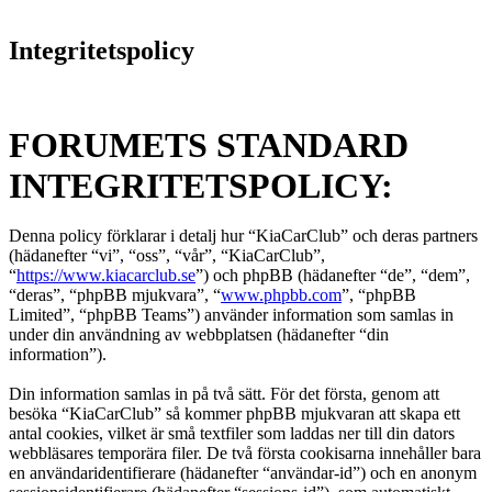
Integritetspolicy
FORUMETS STANDARD
INTEGRITETSPOLICY:
Denna policy förklarar i detalj hur “KiaCarClub” och deras partners
(hädanefter “vi”, “oss”, “vår”, “KiaCarClub”,
“
https://www.kiacarclub.se
”) och phpBB (hädanefter “de”, “dem”,
“deras”, “phpBB mjukvara”, “
www.phpbb.com
”, “phpBB
Limited”, “phpBB Teams”) använder information som samlas in
under din användning av webbplatsen (hädanefter “din
information”).
Din information samlas in på två sätt. För det första, genom att
besöka “KiaCarClub” så kommer phpBB mjukvaran att skapa ett
antal cookies, vilket är små textfiler som laddas ner till din dators
webbläsares temporära filer. De två första cookisarna innehåller bara
en användaridentifierare (hädanefter “användar-id”) och en anonym