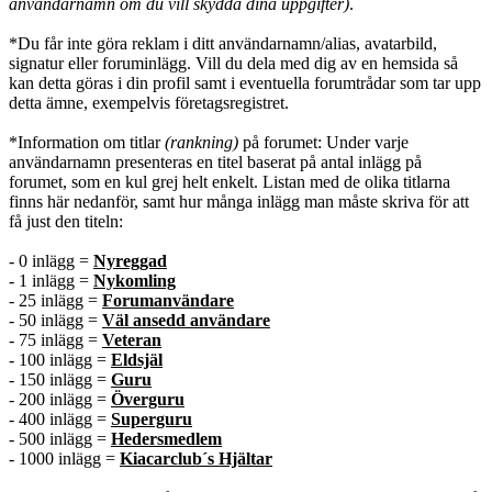
användarnamn om du vill skydda dina uppgifter)
.
*Du får inte göra reklam i ditt användarnamn/alias, avatarbild,
signatur eller foruminlägg. Vill du dela med dig av en hemsida så
kan detta göras i din profil samt i eventuella forumtrådar som tar upp
detta ämne, exempelvis företagsregistret.
*Information om titlar
(rankning)
på forumet: Under varje
användarnamn presenteras en titel baserat på antal inlägg på
forumet, som en kul grej helt enkelt. Listan med de olika titlarna
finns här nedanför, samt hur många inlägg man måste skriva för att
få just den titeln:
- 0 inlägg =
Nyreggad
- 1 inlägg =
Nykomling
- 25 inlägg =
Forumanvändare
- 50 inlägg =
Väl ansedd användare
- 75 inlägg =
Veteran
- 100 inlägg =
Eldsjäl
- 150 inlägg =
Guru
- 200 inlägg =
Överguru
- 400 inlägg =
Superguru
- 500 inlägg =
Hedersmedlem
- 1000 inlägg =
Kiacarclub´s Hjältar