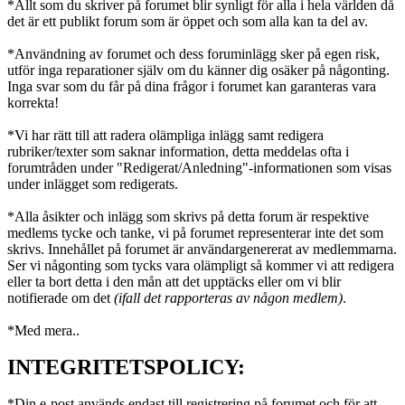
*Allt som du skriver på forumet blir synligt för alla i hela världen då
det är ett publikt forum som är öppet och som alla kan ta del av.
*Användning av forumet och dess foruminlägg sker på egen risk,
utför inga reparationer själv om du känner dig osäker på någonting.
Inga svar som du får på dina frågor i forumet kan garanteras vara
korrekta!
*Vi har rätt till att radera olämpliga inlägg samt redigera
rubriker/texter som saknar information, detta meddelas ofta i
forumtråden under "Redigerat/Anledning"-informationen som visas
under inlägget som redigerats.
*Alla åsikter och inlägg som skrivs på detta forum är respektive
medlems tycke och tanke, vi på forumet representerar inte det som
skrivs. Innehållet på forumet är användargenererat av medlemmarna.
Ser vi någonting som tycks vara olämpligt så kommer vi att redigera
eller ta bort detta i den mån att det upptäcks eller om vi blir
notifierade om det
(ifall det rapporteras av någon medlem)
.
*Med mera..
INTEGRITETSPOLICY:
*Din e-post används endast till registrering på forumet och för att