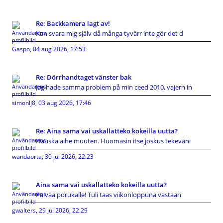
Re: Backkamera lagt av!
Kan svara mig själv då många tyvärr inte gör det d
Gaspo
,
04 aug 2026, 17:53
Re: Dörrhandtaget vänster bak
Jag hade samma problem på min ceed 2010, vajern in
simonlj8
,
03 aug 2026, 17:46
Re: Aina sama vai uskallatteko kokeilla uutta?
Hauska aihe muuten. Huomasin itse joskus tekeväni
wandaorta
,
30 jul 2026, 22:23
Aina sama vai uskallatteko kokeilla uutta?
Päivää porukalle! Tuli taas viikonloppuna vastaan
gwalters
,
29 jul 2026, 22:29