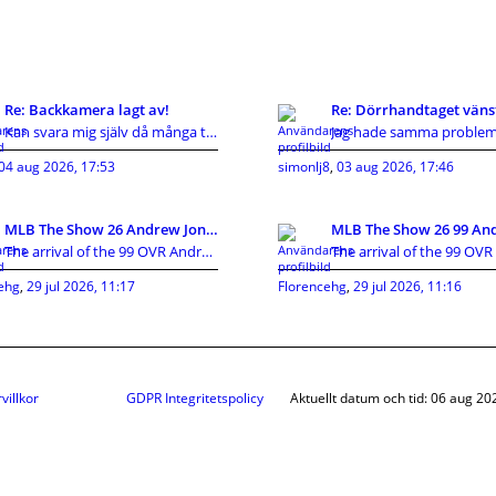
Re: Backkamera lagt av!
Re: Dörrhandtaget väns
Kan svara mig själv då många tyvärr inte gör det d
04 aug 2026, 17:53
simonlj8
,
03 aug 2026, 17:46
MLB The Show 26 Andrew Jones 99 OVR Card Guide:Att
The arrival of the 99 OVR Andrew Jones card has cr
ehg
,
29 jul 2026, 11:17
Florencehg
,
29 jul 2026, 11:16
villkor
GDPR Integritetspolicy
Aktuellt datum och tid: 06 aug 20