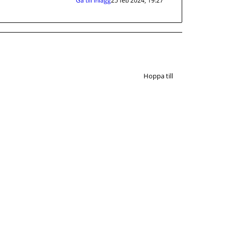
Gå till inlägg
25 feb 2024, 19:27
Hoppa till