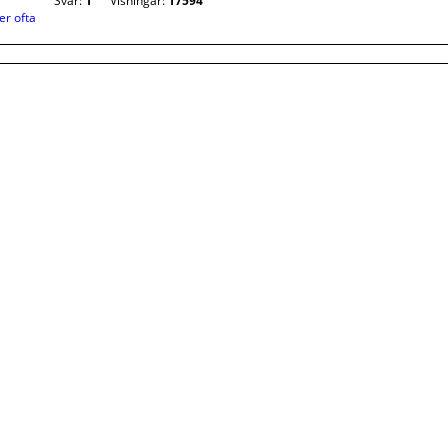
Svar:
1
Visningar:
17594
er ofta