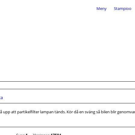
Meny
Stampioo
ta
kså upp att partikelfilter lampan tänds. Kör då en sväng så bilen blir genomv