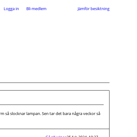
Logga in
Bli medlem
Jämför besiktning
arm så slocknar lampan. Sen tar det bara några veckor så