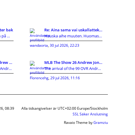
ter bak
Re: Aina sama vai uskallatteko kokeilla uutta?
Jag hade samma problem på min ceed 2010, vajern in
Hauska aihe muuten. Huomasin itse joskus tekeväni
wandaorta
,
30 jul 2026, 22:23
MLB The Show 26 99 Andrew Jones Breakdown:The Ulti
MLB The Show 26 Andrew Jones Review:Can He Replace
The arrival of the 99 OVR Andrew Jones card has cr
The arrival of the 99 OVR Andrew Jones card has cr
Florencehg
,
29 jul 2026, 11:16
26, 08:39
Alla tidsangivelser är UTC+02:00 Europe/Stockholm
SSL Säker Anslutning
Ravaio Theme by
Gramziu