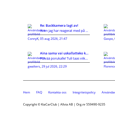
Re: Backkamera lagt av!
Även jag har reagerat med på KIA's hutlösa reservd
ConnyK
,
05 aug 2026, 21:47
Gaspo
,
Aina sama vai uskallatteko kokeilla uutta?
Päivää porukalle! Tuli taas viikonloppuna vastaan
gwalters
,
29 jul 2026, 22:29
Florenc
Hem
FAQ
Kontakta oss
Integritetspolicy
Användar
Copyright © KiaCarClub | Allvia AB | Org.nr 559490-9235