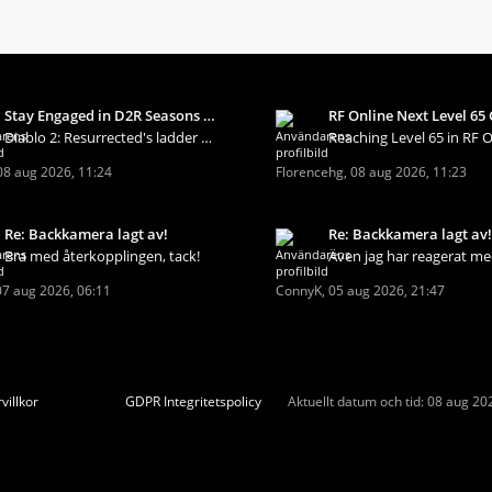
Stay Engaged in D2R Seasons Using U4gm
Diablo 2: Resurrected's ladder economy changes qui
08 aug 2026, 11:24
Florencehg
,
08 aug 2026, 11:23
Re: Backkamera lagt av!
Re: Backkamera lagt av!
Bra med återkopplingen, tack!
07 aug 2026, 06:11
ConnyK
,
05 aug 2026, 21:47
villkor
GDPR Integritetspolicy
Aktuellt datum och tid: 08 aug 20