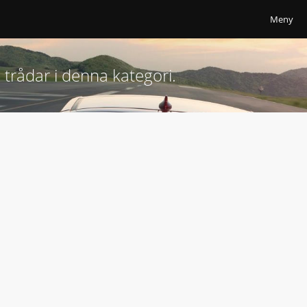
Meny
 trådar i denna kategori.