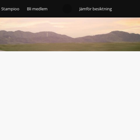
Stampioo
Bli medlem
Jämför besiktning