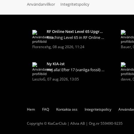
Användarvillkor
Integritetspolicy
RF Online Next Level 65 Upgrade Guide: Maximize Co
Reaching Level 65 in RF Online Next Diamond opens
Florencehg
,
08 aug 2026, 11:24
Bauer
,
Ny KIA-ist
Hej alla! Efter 17 (vanliga fossil) bilar och 45 å
LaszloG
,
07 aug 2026, 13:05
davve
,
Hem
FAQ
Kontakta oss
Integritetspolicy
Användar
Copyright © KiaCarClub | Allvia AB | Org.nr 559490-9235