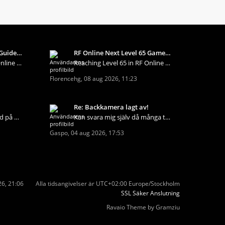
RF Online Next Level 65 Guide: Best Rewards, Skill
RF Online Next Level 65 Gameplay Guide: Epic Rover
Reaching Level 65 in RF Online Next Diamond opens
Reaching Level 65 in RF Online Next Diamond opens
Florencehg
,
08 aug 2026, 11:23
Re: Backkamera lagt av!
Även jag har reagerat med på KIA's hutlösa reservd
Kan svara mig själv då många tyvärr inte gör det d
Gaspo
,
04 aug 2026, 17:53
26, 21:06
Alla tidsangivelser är UTC+02:00 Europe/Stockholm
SSL Säker Anslutning
Ravaio Theme by
Gramziu