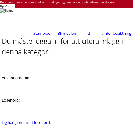
Den här sidan använder cookies för att ge dig den bästa upplevelsen.
Lär dig mer
Uppfattat!
Stampioo
Bli medlem
Jämför besiktning
Du måste logga in för att citera inlägg i
denna kategori.
Användarnamn:
Lösenord:
Jag har glömt mitt lösenord.