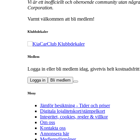
Vi är ett inofficiellt och oberoende community utan någr
Corporation.
Varmt välkommen att bli medlem!
Klubbdekaler
Medlem
Logga in eller bli medlem idag, givetvis helt kostnadsfritt
Logga in
Bli medlem
Meny
Jämför besiktning - Tider och priser
Digitala lojalitetskort/stämpelkort
Integritet, cookies, regler & villkor
Om oss
Kontakta oss
Annonsera här
Medlemsförmåner