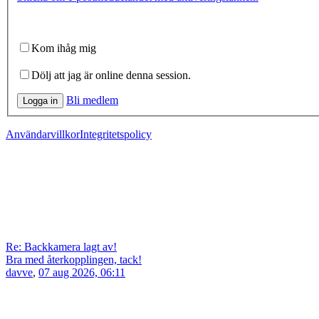
Kom ihåg mig
Dölj att jag är online denna session.
Bli medlem
Logga in
Användarvillkor
Integritetspolicy
Re: Backkamera lagt av!
Bra med återkopplingen, tack!
davve
,
07 aug 2026, 06:11