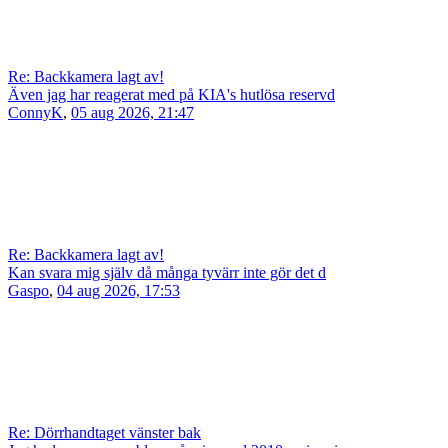
Re: Backkamera lagt av!
Även jag har reagerat med på KIA's hutlösa reservd
ConnyK
,
05 aug 2026, 21:47
Re: Backkamera lagt av!
Kan svara mig själv då många tyvärr inte gör det d
Gaspo
,
04 aug 2026, 17:53
Re: Dörrhandtaget vänster bak