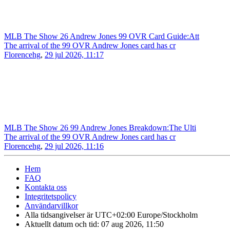
MLB The Show 26 Andrew Jones 99 OVR Card Guide:Att
The arrival of the 99 OVR Andrew Jones card has cr
Florencehg
,
29 jul 2026, 11:17
MLB The Show 26 99 Andrew Jones Breakdown:The Ulti
The arrival of the 99 OVR Andrew Jones card has cr
Florencehg
,
29 jul 2026, 11:16
Hem
FAQ
Kontakta oss
Integritetspolicy
Användarvillkor
Alla tidsangivelser är UTC+02:00 Europe/Stockholm
Aktuellt datum och tid: 07 aug 2026, 11:50