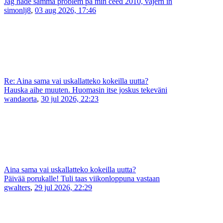
Jag hade samma problem på min ceed 2010, vajern in
simonlj8
,
03 aug 2026, 17:46
Re: Aina sama vai uskallatteko kokeilla uutta?
Hauska aihe muuten. Huomasin itse joskus tekeväni
wandaorta
,
30 jul 2026, 22:23
Aina sama vai uskallatteko kokeilla uutta?
Päivää porukalle! Tuli taas viikonloppuna vastaan
gwalters
,
29 jul 2026, 22:29