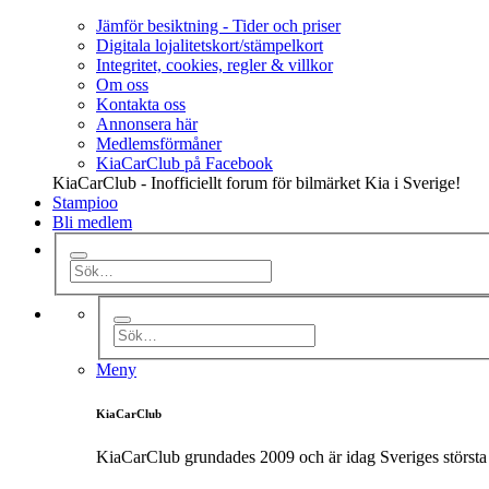
Jämför besiktning - Tider och priser
Digitala lojalitetskort/stämpelkort
Integritet, cookies, regler & villkor
Om oss
Kontakta oss
Annonsera här
Medlemsförmåner
KiaCarClub på Facebook
KiaCarClub - Inofficiellt forum för bilmärket Kia i Sverige!
Stampioo
Bli medlem
Meny
KiaCarClub
KiaCarClub grundades 2009 och är idag Sveriges största 