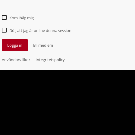
Kom ihåg mig
Dölj att jag är online denna session.
Logga in
Bli medlem
Användarvillkor
Integritetspolicy