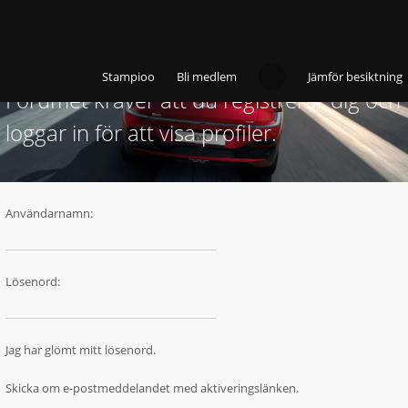
Stampioo
Bli medlem
Jämför besiktning
Forumet kräver att du registrerar dig och
loggar in för att visa profiler.
Användarnamn:
Lösenord:
Jag har glömt mitt lösenord.
Skicka om e-postmeddelandet med aktiveringslänken.