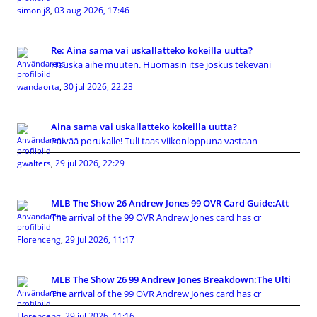
simonlj8
,
03 aug 2026, 17:46
Re: Aina sama vai uskallatteko kokeilla uutta?
Hauska aihe muuten. Huomasin itse joskus tekeväni
wandaorta
,
30 jul 2026, 22:23
Aina sama vai uskallatteko kokeilla uutta?
Päivää porukalle! Tuli taas viikonloppuna vastaan
gwalters
,
29 jul 2026, 22:29
MLB The Show 26 Andrew Jones 99 OVR Card Guide:Att
The arrival of the 99 OVR Andrew Jones card has cr
Florencehg
,
29 jul 2026, 11:17
MLB The Show 26 99 Andrew Jones Breakdown:The Ulti
The arrival of the 99 OVR Andrew Jones card has cr
Florencehg
,
29 jul 2026, 11:16