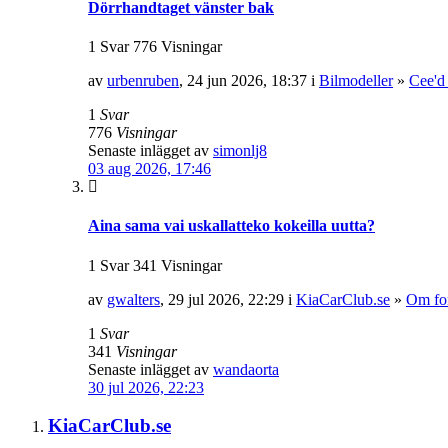
Dörrhandtaget vänster bak
1 Svar 776 Visningar
av
urbenruben
, 24 jun 2026, 18:37 i
Bilmodeller
»
Cee'd
1
Svar
776
Visningar
Senaste inlägget av
simonlj8
03 aug 2026, 17:46
Aina sama vai uskallatteko kokeilla uutta?
1 Svar 341 Visningar
av
gwalters
, 29 jul 2026, 22:29 i
KiaCarClub.se
»
Om fo
1
Svar
341
Visningar
Senaste inlägget av
wandaorta
30 jul 2026, 22:23
KiaCarClub.se