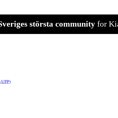
Sveriges största community
for Kia
9-UPP)